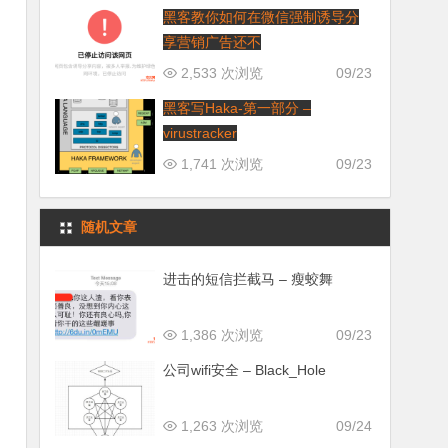
黑客教你如何在微信强制诱导分
享营销广告还不
2,533 次浏览
09/23
黑客写Haka-第一部分 –
virustracker
1,741 次浏览
09/23
随机文章
进击的短信拦截马 – 瘦蛟舞
1,386 次浏览
09/23
公司wifi安全 – Black_Hole
1,263 次浏览
09/24