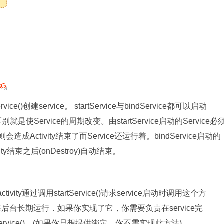
vice()创建service。 startService与bindService都可以启动
Service的周期改变。由startService启动的Service必
ce则会造成Activity结束了而Service还运行着。bindService启动的
vity结束之后(onDestroy)自动结束。
tivity通过调用startService()请求service启动时调用这个方
在后台长期运行．如果你实现了它，你需要负责在service完
pService()．(如果你只想提供绑定，你不需实现此方法)．