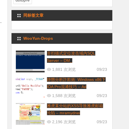
dbtbpre
同标签文章
WooYun-Drops
非扫描式定位攻击域内SQL
Server – DM_
1,881 次浏览
09/23
靜態分析詐欺術: Windows x86下
IDA Pro混淆技巧 – Ad
1,588 次浏览
09/23
雅虎某分站的XSS导致雅虎邮箱
沦陷 – mramydnei
2,196 次浏览
09/23