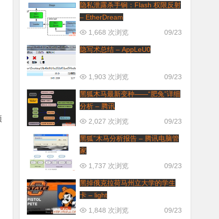
隐私泄露杀手锏：Flash 权限反射
– EtherDream
1,668 次浏览
09/23
隐写术总结 – AppLeU0
1,903 次浏览
09/23
黑狐木马最新变种——“肥兔”详细
分析 – 腾讯
须
2,027 次浏览
09/23
黑狐”木马分析报告 – 腾讯电脑管
家
1,737 次浏览
09/23
黑掉俄克拉荷马州立大学的学生
卡 – light
1,848 次浏览
09/23