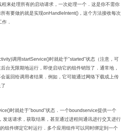
工作线程来处理所有的启动请求，一次处理一个．这是你不需你
有要做的就是实现onHandleIntent()，这个方法接收每次
工作．
ty)调用startService()时就处于"started"状态（注意，可
可以在后台无限期地运行，即使启动它的组件销毁了．通常地，
操作并且不会返回给调用者结果．例如，它可能通过网络下载或上传
止了
ice()时就处于"bound"状态．一个boundservice提供一个
rvice交互，发送请求，获取结果，甚至通过进程间通讯进行交叉进行
其它应用的组件绑定它时运行．多个应用组件可以同时绑定到一个