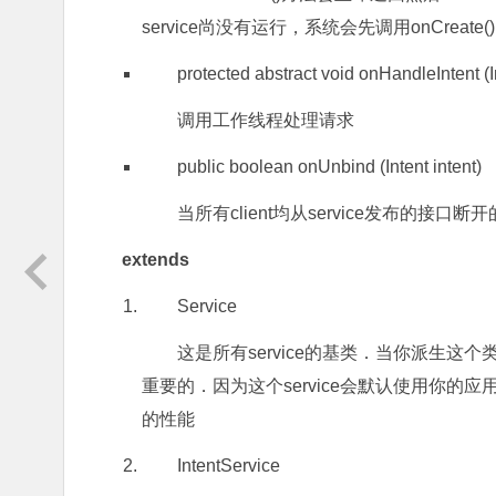
service尚没有运行，系统会先调用onCreate()，
protected abstract void onHandleIntent (In
调用工作线程处理请求
public boolean onUnbind (Intent intent)
当所有client均从service发布的接
extends
Service
这是所有service的基类．当你派生这个
重要的．因为这个service会默认使用你的应用
的性能
IntentService