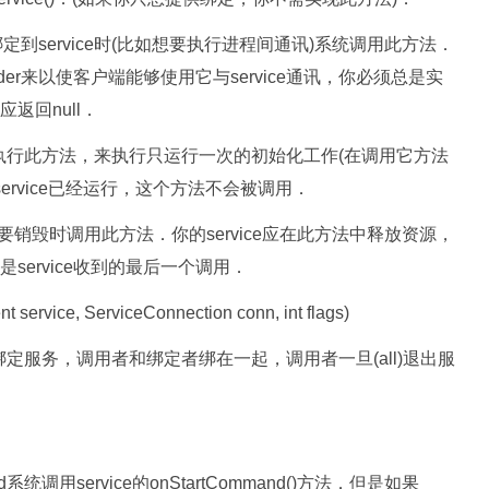
e()想要绑定到service时(比如想要执行进程间通讯)系统调用此方法．
er来以使客户端能够使用它与service通讯，你必须总是实
返回null．
一次创建时执行此方法，来执行只运行一次的初始化工作(在调用它方法
)．如果service已经运行，这个方法不会被调用．
再被使用并要销毁时调用此方法．你的service应在此方法中释放资源，
ervice收到的最后一个调用．
nt service, ServiceConnection conn, int flags)
e()方法来绑定服务，调用者和绑定者绑在一起，调用者一旦(all)退出服
oid系统调用service的onStartCommand()方法．但是如果