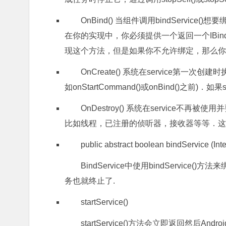
OnBind() 当组件调用bindServic
在你的实现中，你必须提供一个返回一个IBind
现这个方法，但是如果你不允许绑定，那么你应
OnCreate() 系统在service第
如onStartCommand()或onBind()之前
OnDestroy() 系统在service不
比如线程，已注册的侦听器，接收器等等．这是s
public abstract boolean bindService (Inte
BindService中使用bindServic
务也就终止了.
startService()
startService()方法会立即返回然后Andr