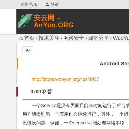
欢迎光临！
登录
安云网 –
AnYun.ORG
专注于网络信息收集、网络数据分享、
首页
技术关注
网络安全
漏洞分享
WooYu
网络安全研究、网络各种猎奇八卦。
A+
Android Se
http://drops.wooyun.org/tips/4907
0x00 科普
一个Service是没有界面且能长时间运行于
用户切换到另一个应用也会继续运行．另外，一个组件
讯也没问题．例如，一个service可能处理网络事