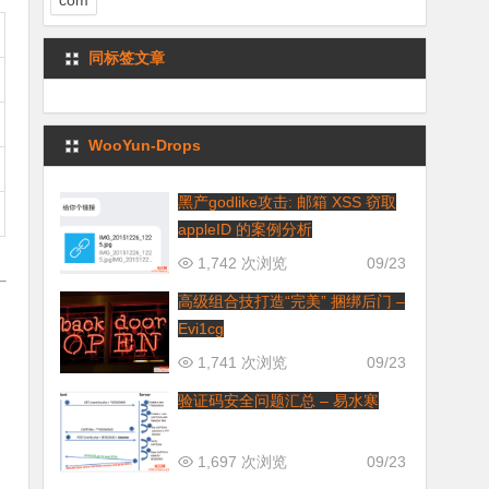
com
同标签文章
WooYun-Drops
黑产godlike攻击: 邮箱 XSS 窃取
appleID 的案例分析
1,742 次浏览
09/23
高级组合技打造“完美” 捆绑后门 –
Evi1cg
1,741 次浏览
09/23
验证码安全问题汇总 – 易水寒
1,697 次浏览
09/23