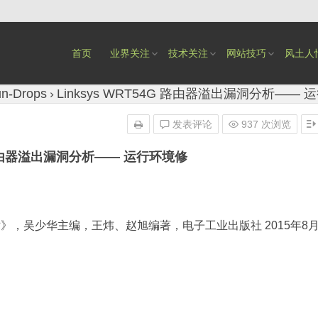
首页
业界关注
技术关注
网站技巧
风土人
n-Drops
Linksys WRT54G 路由器溢出漏洞分析——
发表评论
937 次浏览
4G 路由器溢出漏洞分析—— 运行环境修
》，吴少华主编，王炜、赵旭编著，电子工业出版社 2015年8