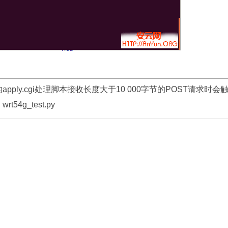
ply.cgi处理脚本接收长度大于10 000字节的POST请求时会
g_test.py