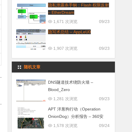
隐私泄露杀手锏：Flash 权限反射
– EtherDream
1,671 次浏览
09/23
隐写术总结 – AppLeU0
1,907 次浏览
09/23
随机文章
DNS隧道技术绕防火墙 –
Blood_Zero
1,281 次浏览
09/23
APT 洋葱狗行动（Operation
OnionDog）分析报告 – 360安
1,578 次浏览
09/24