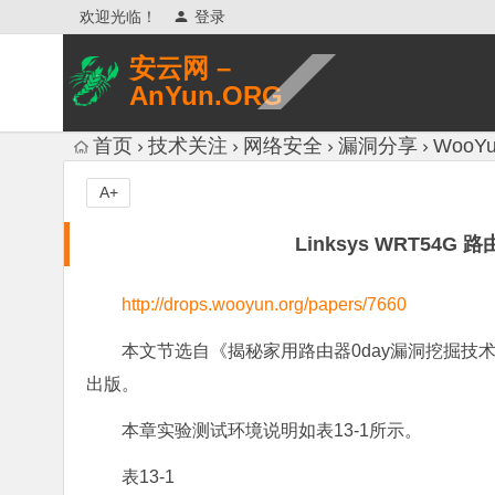
欢迎光临！
登录
安云网 –
AnYun.ORG
专注于网络信息收集、网络数据分享、
首页
技术关注
网络安全
漏洞分享
WooYu
网络安全研究、网络各种猎奇八卦。
A+
Linksys WRT5
http://drops.wooyun.org/papers/7660
本文节选自《揭秘家用路由器0day漏洞挖掘技术
出版。
本章实验测试环境说明如表13-1所示。
表13-1