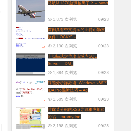
马航MH370航班被黑了？ – news
接
1,873 次浏览
09/23
首例具有中文提示的比特币勒索
软件“LOCKY” –
2,190 次浏览
09/23
非扫描式定位攻击域内SQL
Server – DM_
1,884 次浏览
09/23
靜態分析詐欺術: Windows x86下
IDA Pro混淆技巧 – Ad
1,589 次浏览
09/23
雅虎某分站的XSS导致雅虎邮箱
沦陷 – mramydnei
2,198 次浏览
09/23