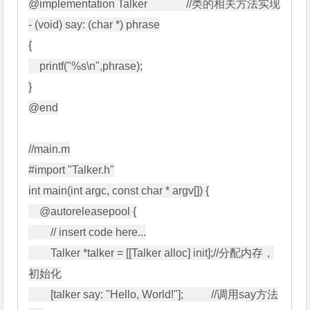
@implementation Talker              //类的相关方法实现

- (void) say: (char *) phrase

{

    printf("%s\n",phrase);

}

@end

//main.m

#import "Talker.h"

int main(int argc, const char * argv[]) {

    @autoreleasepool {

        // insert code here...

        Talker *talker = [[Talker alloc] init];//分配内存，
初始化

        [talker say: "Hello, World!"];          //调用say方法
