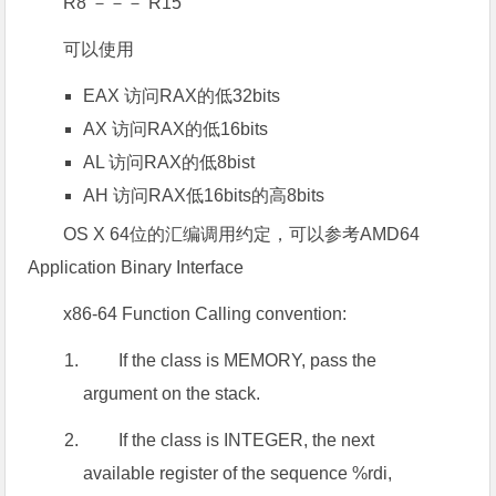
R8 －－－ R15
可以使用
EAX 访问RAX的低32bits
AX 访问RAX的低16bits
AL 访问RAX的低8bist
AH 访问RAX低16bits的高8bits
OS X 64位的汇编调用约定，可以参考AMD64
Application Binary Interface
x86-64 Function Calling convention:
If the class is MEMORY, pass the
argument on the stack.
If the class is INTEGER, the next
available register of the sequence %rdi,