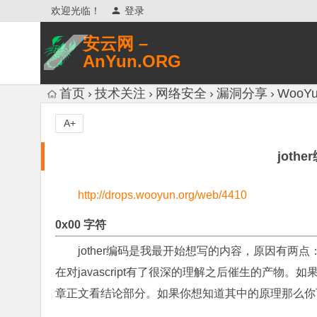
欢迎光临！
登录
安云网 –
AnYun.ORG
专注于网络信息收集、网络数据分享、
首页
技术关注
网络安全
漏洞分享
WooYu
网络安全研究、网络各种猎奇八卦。
A+
jothe
http://drops.wooyun.org/web/4410
0x00 字符
jother编码是我最开始想写的内容，原因有两
在对javascript有了很深的理解之后催生的产物。
章正文看结论部分。如果你想知道其中的原理那么你可