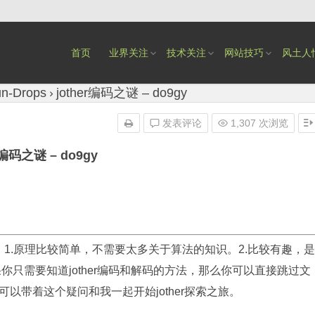
首页
业界关注
技术关注
网站技巧
风土人
n-Drops
jother编码之谜 – do9gy
发表评论
1,307 次浏览
r编码之谜 – do9gy
点：1.原理比较简单，不需要太多关于算法的知识。2.比较有趣，是
如果你只需要知道jother编码和解码的方法，那么你可以直接跳过文
以带着这个疑问和我一起开始jother探索之旅。