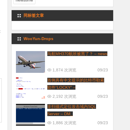
newstime
同标签文章
字
WooYun-Drops
马航MH370航班被黑了？ – news
1,874 次浏览
09/23
首例具有中文提示的比特币勒索
软件“LOCKY” –
2,192 次浏览
09/23
非扫描式定位攻击域内SQL
Server – DM_
1,886 次浏览
09/23