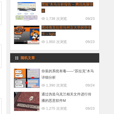
黑狐”木马分析报告 – 腾讯电脑管
家
1,738 次浏览
09/23
黑掉俄克拉荷马州立大学的学生
卡 – light
1,850 次浏览
09/23
随机文章
你装的系统有毒——“苏拉克”木马
详细分析
1,390 次浏览
09/24
通过伪造乌克兰相关文件进行传
播的恶意软件M
1,275 次浏览
09/23