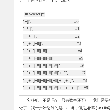
#!javascript 

"+[]",                                            //0

"+!![]",                                           //1

"!![]+!![]",                                       //2

"!![]+!![]+!![]",                                  //3

"!![]+!![]+!![]+!![]",                             //4

"!![]+!![]+!![]+!![]+!![]",                        //5

"!![]+!![]+!![]+!![]+!![]+!![]",                   //6

"!![]+!![]+!![]+!![]+!![]+!![]+!![]",              //7

"!![]+!![]+!![]+!![]+!![]+!![]+!![]+!![]",         //8

它很酷，不是吗？ 只有数字还不行，我们需要
做了，我一开始想到的是ascii码，但是如何将as