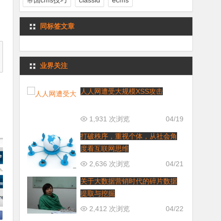
帝国cms技巧
classid
ecms
同标签文章
业界关注
人人网遭受大规模XSS攻击
1,931 次浏览
04/19
打破秩序，重视个体，从社会角
度看互联网思维
2,636 次浏览
04/21
关于大数据营销时代的碎片数据
提取与挖掘
2,412 次浏览
04/22