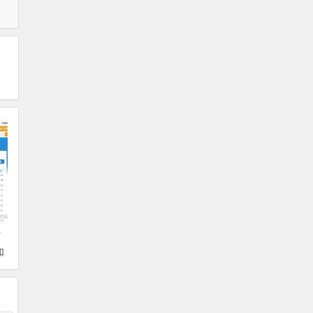
付
如
账