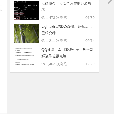
云端博弈—云安全入侵取证及思
考
1,473 次浏览
01/30
Lightaidra借DDoS僵尸还魂……
已经变种
1,211 次浏览
09/14
QQ被盗，常用骗钱句子，热乎新
鲜盗号垃圾电脑
1,462 次浏览
12/29