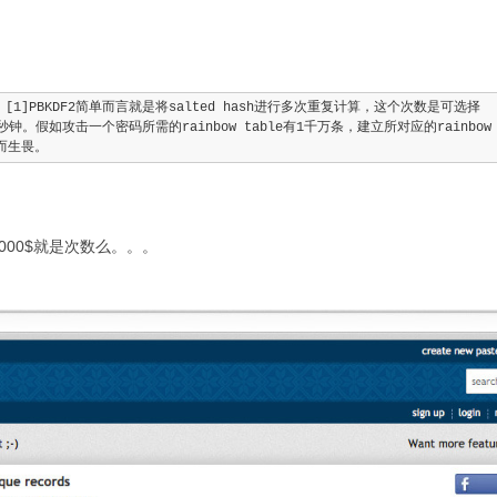
nction)，[1]PBKDF2简单而言就是将salted hash进行多次重复计算，这个次数是可选择
假如攻击一个密码所需的rainbow table有1千万条，建立所对应的rainbow
而生畏。
2000$就是次数么。。。