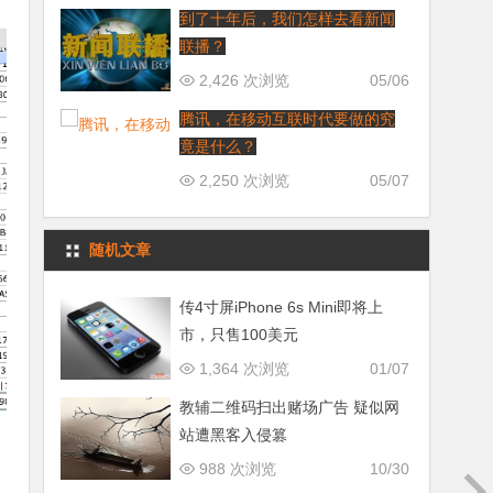
到了十年后，我们怎样去看新闻
联播？
2,426 次浏览
05/06
腾讯，在移动互联时代要做的究
竟是什么？
2,250 次浏览
05/07
随机文章
传4寸屏iPhone 6s Mini即将上
市，只售100美元
1,364 次浏览
01/07
教辅二维码扫出赌场广告 疑似网
站遭黑客入侵篡
988 次浏览
10/30