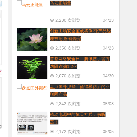
乌云正能量
2,230 次浏览
04/23
创新工场安全宝或将倒闭:产品经
理被挖,融资烧完
2,356 次浏览
04/23
首都网络安全日，腾讯携手警方
劝阻诈骗1.2亿
2,070 次浏览
04/30
盘点国外那些「值得模仿」的互
联网产品
2,342 次浏览
05/03
移动电源中的惊天神兵：窃听
器！
2,172 次浏览
05/05