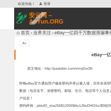
欢迎光临！
登录
安云网 –
AnYun.ORG
专注于网络信息收集、网络数据分享、
首页
业界关注
eBay一亿四千万数据泄漏事
网络安全研究、网络各种猎奇八卦。
A+
eBay
原文地址：http://pastebin.com/vmvjGw3N
昨晚eBay官方通知用户修改密码并承认被入侵，但并未表明数据
数据（包含名字、加密密码、邮箱、生日、电话等个人信息）
户信息！
密码样例：pbkdf2_sha256$12000$Ao1JNoDHOXoJ$9fj55