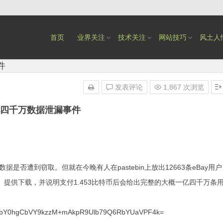
首页
业界关注
技术关注
网站技巧
风土人
件
发表评论
1,867 次浏览
一亿四千万数据泄漏事件
是否遭到窃取。但就在今晚有人在pastebin上放出12663条eBay用户
提供下载，并说明支付1.453比特币后会给出完整的大概一亿四千万条
bY0hgCbVY9kzzM+mAkpR9Ulb79Q6RbYUaVPF4k=