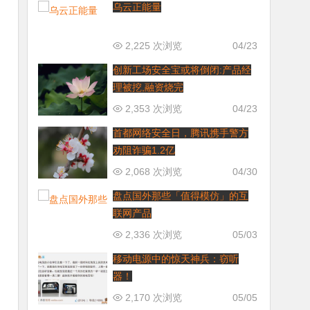
乌云正能量
2,225 次浏览
04/23
创新工场安全宝或将倒闭:产品经
理被挖,融资烧完
2,353 次浏览
04/23
首都网络安全日，腾讯携手警方
劝阻诈骗1.2亿
2,068 次浏览
04/30
盘点国外那些「值得模仿」的互
联网产品
2,336 次浏览
05/03
移动电源中的惊天神兵：窃听
器！
2,170 次浏览
05/05