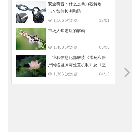
安全科普：什么是暴力破解攻
击？如何检测和防
1,166 次浏览
12/01
市场人焦虑症的解药
1,458 次浏览
03/05
工业和信息化部解读《木马和僵
尸网络监测与处置机制》及《互
联网网络安全信息通报实施办
1,306 次浏览
04/13
法》