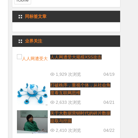
rclone
同标签文章
业界关注
人人网遭受大规模XSS攻击
1,929 次浏览
04/19
打破秩序，重视个体，从社会角
度看互联网思维
2,633 次浏览
04/21
关于大数据营销时代的碎片数据
提取与挖掘
2,410 次浏览
04/22