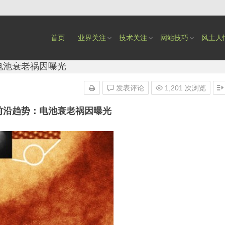
首页
业界关注
技术关注
网站技巧
风土人
电池衰老祸因曝光
发表评论
1,201 次浏览
前沿趋势：电池衰老祸因曝光