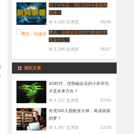
到了十年后，我们怎样去看新闻
联播？
2,420 次浏览
05/06
腾讯，在移动互联时代要做的究
竟是什么？
2,248 次浏览
05/07
病
随机文章
6
4G时代，优势融合后的小米华为
才是未来方向？
1,237 次浏览
07/01
奇虎360入股酷派大神，将成就谁
的梦？
1,397 次浏览
12/20