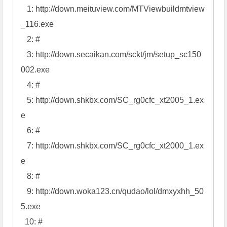
就不再重复分析了。
第二轮下载通过访问
hxxp://txt.ichajianlianmeng.com:88/siedown.txt文件中的
以下链接进行下载：
   1: http://down.meituview.com/MTViewbuildmtview
_116.exe

   2: #

   3: http://down.secaikan.com/sckt/jm/setup_sc150
002.exe

   4: #

   5: http://down.shkbx.com/SC_rg0cfc_xt2005_1.ex
e

   6: #
