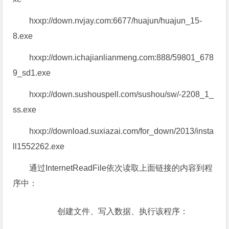
039fc.exe
hxxp://down.woka123.cn/qudao/lol/dmxyxhh_504.e
xe
hxxp://down.biomall.org.cn/meng/up/niutu410202.e
xe
hxxp://down.nvjay.com:6677/huajun/huajun_15-
8.exe
hxxp://down.ichajianlianmeng.com:888/59801_678
9_sd1.exe
hxxp://down.sushouspell.com/sushou/sw/-2208_1_
ss.exe
hxxp://download.suxiazai.com/for_down/2013/insta