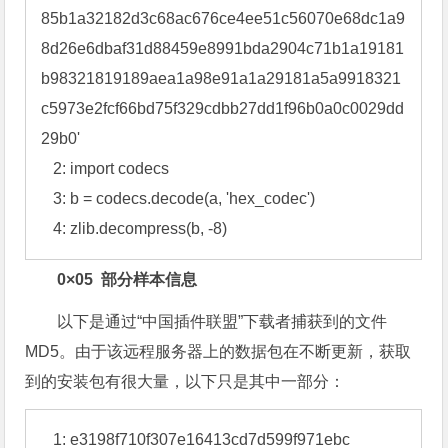
zlib格式的，前面就是一个头，截取后面的拿去python脚
本里跑一跑：
用Python解密后，看到自己电脑的操作系统版本，
以及用户名，还有上线时间了
   1: a = 'b313640002154620310788598118c4d6e0
62606002d2c1a9456599c9a90a0189c9d90ac60c7
407cc208211e8220510e3c00ac60686ff20b137f68
c50150220820b44241695649416eb1a1a269ba69
85b1a32182d3c68ac676ce4ee51c56070e68dc1a9
8d26e6dbaf31d88459e8991bda2904c71b1a19181
b98321819189aea1a98e91a1a29181a5a9918321
c5973e2fcf66bd75f329cdbb27dd1f96b0a0c0029dd
29b0'
