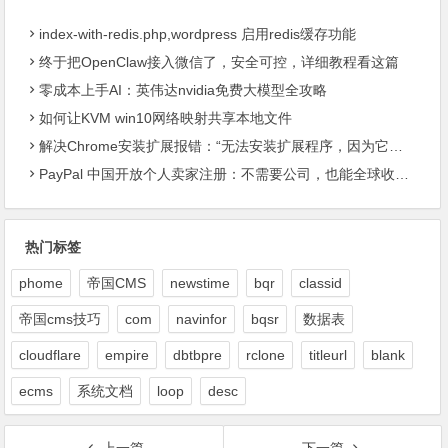
漏洞
在网上看到一个人去P昌，支付
宝扫码支付了几百块钱，事后如
果小姐被抓后会不会JC根据转
账记录找上门来?
最近更新过的文章
index-with-redis.php,wordpress 启用redis缓存功能
终于把OpenClaw接入微信了，安全可控，详细教程看这篇
零成本上手AI：英伟达nvidia免费大模型全攻略
如何让KVM win10网络映射共享本地文件
解决Chrome安装扩展报错：“无法安装扩展程序，因为它使用了不受支持的清单版本“