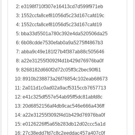
   2: import codecs

   3: b = codecs.decode(a, 'hex_codec')

   4: zlib.decompress(b, -8)
0×05 部分样本信息
以下是通过“中国插件联盟”下载者捕获到的文件
MD5。由于该远程服务器上的数据包在不断更新，获取
到的安装包有很大量，以下只是其中一部分：
   1: e3198f710f307e16413cd7d599f971ebc

   2: e3198f710f307e16413cd7d599f971eb

   3: 1552ccfa8cef81056d5c23d167cafd19c

   4: 1552ccfa8cef81056d5c23d167cafd19

   5: bba33d5501a780c392e4da520506da25

   6: 6b08cdde7530efab0a9a5275ff4867b3
