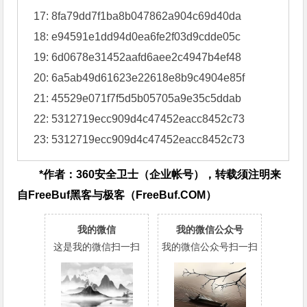
   7: abba9c49e181f27b4f387ab88c505646

   8: a22e31255f3092f4d1b429d76976ba0f

   9: 8268182d660f2d72c05ff3c2bec90f61

  10: 8910b238873a26f76854c102eab68673

  11: 2a011d1c0ad02a9acf5315ccb7657713

  12: e41c325df557e54ab95ff5dc81abfd8c

  13: 20d6852156af4db9cac546e666a436ff

  14: a22e31255f3092f4d1b429d76976ba0f

  15: e0126226ff5a65b283db12d02ccc5a1d

  16: 27c38edd7fd7c8c2eeddac457a407c0f

  17: 8fa79dd7f1ba8b047862a904c69d40da

  18: e94591e1dd94d0ea6fe2f03d9cdde05c

  19: 6d0678e31452aafd6aee2c4947b4ef48

  20: 6a5ab49d61623e22618e8b9c4904e85f

  21: 45529e071f7f5d5b05705a9e35c5ddab
