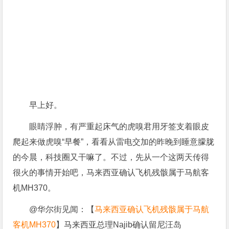
早上好。
眼睛浮肿，有严重起床气的虎嗅君用牙签支着眼皮
爬起来做虎嗅“早餐”，看看从雷电交加的昨晚到睡意朦胧
的今晨，科技圈又干嘛了。不过，先从一个这两天传得
很火的事情开始吧，马来西亚确认飞机残骸属于马航客
机MH370。
@华尔街见闻：【
马来西亚确认飞机残骸属于马航
客机MH370
】马来西亚总理Najib确认留尼汪岛