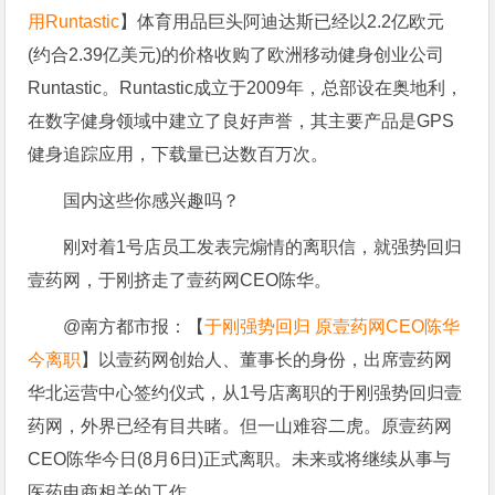
用Runtastic
】体育用品巨头阿迪达斯已经以2.2亿欧元
(约合2.39亿美元)的价格收购了欧洲移动健身创业公司
Runtastic。Runtastic成立于2009年，总部设在奥地利，
在数字健身领域中建立了良好声誉，其主要产品是GPS
健身追踪应用，下载量已达数百万次。
国内这些你感兴趣吗？
刚对着1号店员工发表完煽情的离职信，就强势回归
壹药网，于刚挤走了壹药网CEO陈华。
@南方都市报：【
于刚强势回归 原壹药网CEO陈华
今离职
】以壹药网创始人、董事长的身份，出席壹药网
华北运营中心签约仪式，从1号店离职的于刚强势回归壹
药网，外界已经有目共睹。但一山难容二虎。原壹药网
CEO陈华今日(8月6日)正式离职。未来或将继续从事与
医药电商相关的工作。