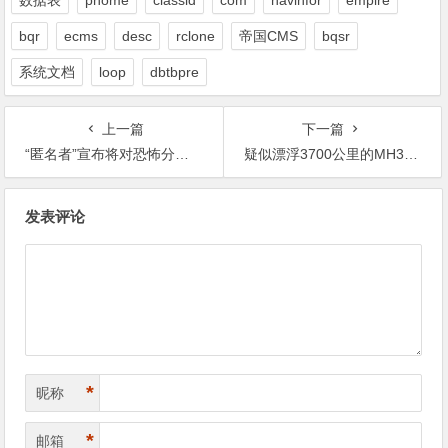
bqr
ecms
desc
rclone
帝国CMS
bqsr
系统文档
loop
dbtbpre
上一篇
下一篇
“匿名者”宣布将对恐怖分子的网站和社交媒体进行攻击
疑似漂浮3700公里的MH370残骸 ，能帮助我们解开马
文
发表评论
章
导
航
*
昵称
*
邮箱