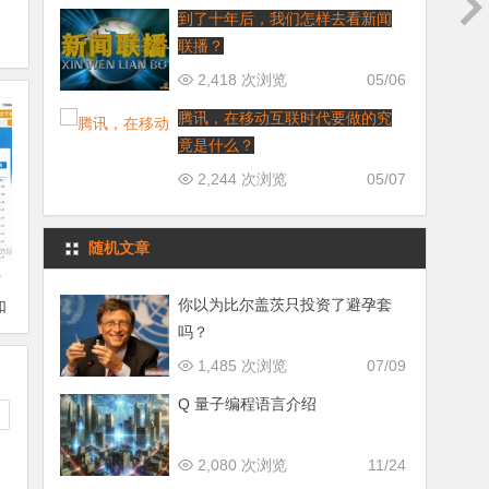
到了十年后，我们怎样去看新闻
联播？
2,418 次浏览
05/06
腾讯，在移动互联时代要做的究
竟是什么？
2,244 次浏览
05/07
随机文章
付
你以为比尔盖茨只投资了避孕套
如
吗？
账
1,485 次浏览
07/09
Q 量子编程语言介绍
e
2,080 次浏览
11/24