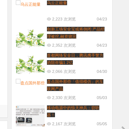
乌云正能量
2,223 次浏览
04/23
创新工场安全宝或将倒闭:产品经
理被挖,融资烧完
2,352 次浏览
04/23
首都网络安全日，腾讯携手警方
劝阻诈骗1.2亿
2,066 次浏览
04/30
盘点国外那些「值得模仿」的互
联网产品
2,330 次浏览
05/03
移动电源中的惊天神兵：窃听
器！
2,167 次浏览
05/05