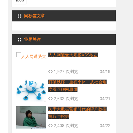
loop
同标签文章
业界关注
人人网遭受大规模XSS攻击
1,927 次浏览
04/19
打破秩序，重视个体，从社会角
度看互联网思维
2,632 次浏览
04/21
关于大数据营销时代的碎片数据
提取与挖掘
2,408 次浏览
04/22