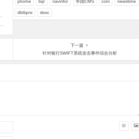
phome
bqr
navinfor
帝国CMS
com
newstime
dbtbpre
desc
下一篇
针对银行SWIFT系统攻击事件综合分析