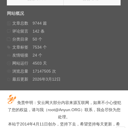
网站概况
文章总数
9744 篇
评论留言
142 条
分类目录
50 个
文章标签
7534 个
友情链接
24 个
网站运行
4503 天
浏览总量
17147505 次
最后更新
2026年3月12日
免责申明：安云网大部分内容来源互联网，如果不小心侵犯
了您的权益，请与我（
root@Anyun.ORG
）联系，我会尽快为您
处理。
本站于2014年4月11日创办，坚持下去，希望坚持每天更新，希