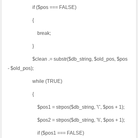
if ($pos === FALSE)
{
break;
}
$clean .= substr($db_string, $old_pos, $pos
- $old_pos);
while (TRUE)
{
$pos1 = strpos($db_string, '\'', $pos + 1);
$pos2 = strpos($db_string, '\\', $pos + 1);
if ($pos1 === FALSE)