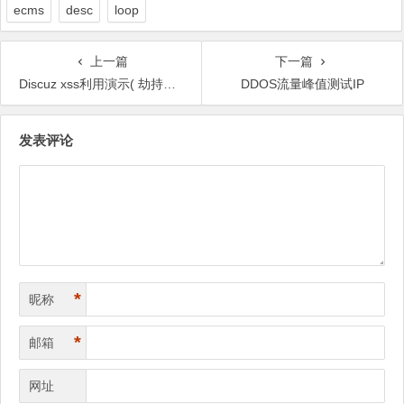
ecms
desc
loop
上一篇
下一篇
Discuz xss利用演示( 劫持发帖,置顶帖子等)
DDOS流量峰值测试IP
文
发表评论
章
导
航
*
昵称
*
邮箱
网址