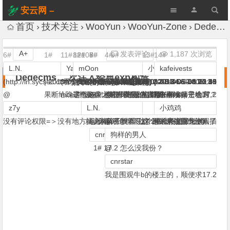
安云网 –
AnYun.ORG
首页
技术关注
WooYun
WooYun-Zone
Dedecms 二次注入经典exp构造
A+
发表评论
1,187 次浏览
6#
1#
11#
8#
12#
2#
10#
3#
5#
7#
4#
9#
13#
14#
L.N.
狗样的男人
Yaseng
wefgod
mOon
cnrstar
杀戮
z7y
z7y
z7y
pangshenjie
wefgod
小鸡鸡
kafeivests
Dedecms 二次注入经典exp构造
(http://ln.sycsec.com/) |
|
2013-05-03 23:05
(看黄片 到 www.yaseng.org) |
(求大牛指点) |
(我是一只草泥马 草泥马) |
(Be My Personal Best!) |
2013-05-04 01:22
(有事请 at 大号园长) |
(小胖子首席鉴黄师) |
(小胖子首席鉴黄师) |
(小胖子首席鉴黄师) |
(whoami) |
(求大牛指点) |
2013-05-04 03:34
2013-05-04 00:30
|
2013-05-16 14:17
2013-05-04 12:13
|
2013-05-03 23:38
2013-05-04 00:19
2013-05-04 00:36
2013-05-04 01:41
2013-05-04 03:35
2013-05-05 10:50
2013-05-05 12:00
2013-05-30 20:48
@
果断给跪了。。。。前排广告位，出售那啥狮子会17.2
nice
这个好像之前有看见过。洞主有发其它地方？
霸气来袭 楼主一直是俺膜拜的对象
牛逼～！顺便球楼上的17.2
@
@
@
@
@
哦哦好像内容不一样
完整的url+exp是啥啊。
@
z7y
L.N.
狗样的男人
L.N.
L.N.
z7y
小鸡鸡
没有评论权限=＞没有地方插入=＞观摩学习17.2=＞掌握降龙十八插
就说着阵子没看见你 原来来这霸气侧漏了
@
没有评论权限这个肿么办？
– -你赢了！
@
这个最新的是什么啊
那个不是最新的
cnrstar
狗样的男人
1# 17.2 怎么没我份？
@
cnrstar
我是围观牛b的楼主的，顺便求17.2