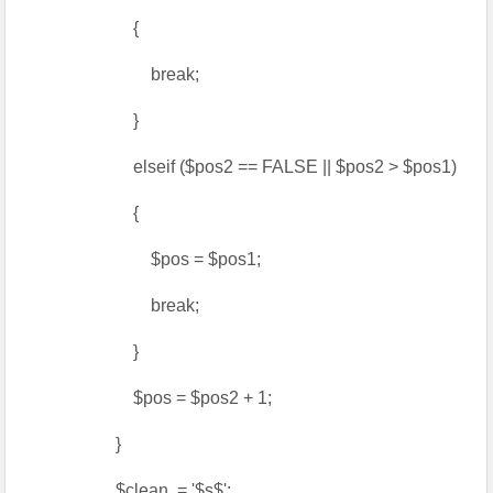
{
break;
}
elseif ($pos2 == FALSE || $pos2 > $pos1)
{
$pos = $pos1;
break;
}
$pos = $pos2 + 1;
}
$clean .= '$s$';