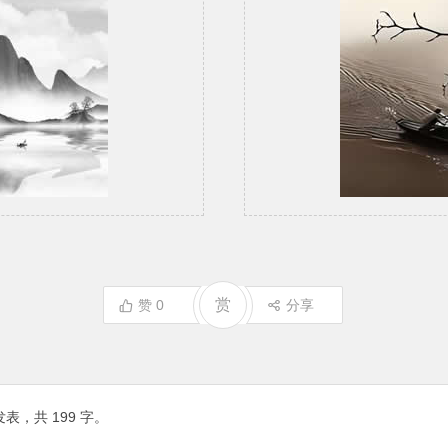
赏
赞
0
分享
表，共 199 字。