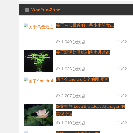
WooYun-Zone
关于乌云最近的一些小小的尝试
1,949 次浏览
11/02
关于漏洞处理机制的改进讨论
1,626 次浏览
11/02
画了个android安全的图-更新
2,267 次浏览
11/02
好文推荐:LocalBroadcastManager 的
实现原理
1,610 次浏览
11/02