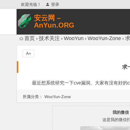
欢迎光临！
登录
安云网 –
AnYun.ORG
专注于网络信息收集、网络数据分享、
首页
技术关注
WooYun
WooYun-Zone
求
网络安全研究、网络各种猎奇八卦。
A+
求
最近想系统研究一下cve漏洞。大家有没有好的c
所属分类：
WooYun-Zone
我的微信
这是我的微信