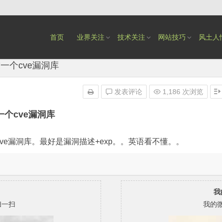
首页
业界关注
技术关注
网站技巧
风土人
一个cve漏洞库
发表评论
1,186 次浏览
一个cve漏洞库
ve漏洞库。最好是漏洞描述+exp。。英语看不懂。。
我
扫一扫
我的