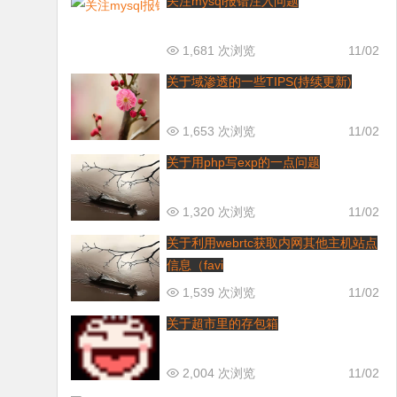
关注mysql报错注入问题
1,681 次浏览
11/02
关于域渗透的一些TIPS(持续更新)
1,653 次浏览
11/02
关于用php写exp的一点问题
1,320 次浏览
11/02
关于利用webrtc获取内网其他主机站点
信息（favi
1,539 次浏览
11/02
关于超市里的存包箱
2,004 次浏览
11/02