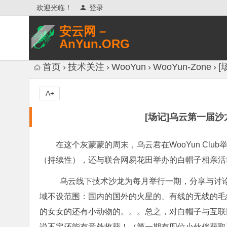
欢迎光临！
登录
安云网 –
AnYun.ORG
专注于网络信息收集、网络数据分享、
首页
技术关注
WooYun
WooYun-Zone
[
网络安全研究、网络各种猎奇八卦。
A+
[场记]乌云第一届
在这个灰蒙蒙的周末，乌云君在WooYun Cl
（持续性），还与联合网易花田举办的白帽子相亲活
乌云线下技术沙龙为每月举行一期，分享与讨
域不设范围：国内的国外的火星的、有线的无线的毛
的女女的还有小动物的。。。总之，对白帽子与互联
说不定还能有意外收获！（第一期有四位小伙伴获取了W