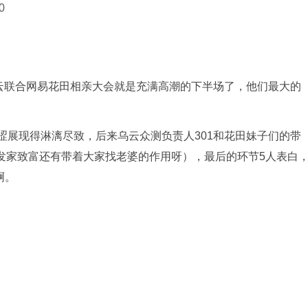
0
云联合网易花田相亲大会就是充满高潮的下半场了，他们最大的
涩展现得淋漓尽致，后来乌云众测负责人301和花田妹子们的带
测发家致富还有带着大家找老婆的作用呀），最后的环节5人表白
啊。