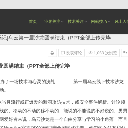
首页
业界关注
技术关注
网站技巧
风土人
场记]乌云第一届沙龙圆满结束（PPT全部上传完毕
发表评论
1,063 次浏览
沙龙圆满结束（PPT全部上传完毕
ub举办了一场技术与心灵的洗礼————第一届乌云线下技术沙龙
动。
论当月流行或正爆发的漏洞攻防技术，或安全事件解析。讨论领
线的、移动的不动的移不动的、能说的不能说的不好说的、男男
网爱好者来说，乌云沙龙是一个自由分享与学习的小角落，而且
ooYun官方DIY的WIFI安全测试路由器，他们的女盆友和邻