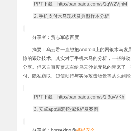
PPT下载：http://pan.baidu.com/s/1qW2VjhM
2. 手机支付木马现状及典型样本分析
分享者：贾志军@百度
摘要：乌云君一直想把Android上的网银木
惊的猥琐技术。其实对于手机木马的分析，一些移动
分享。但来自百度贾志军给乌云沙龙无私的带来了一期完
付、隐私窃取、短信劫持与实际攻击场景等从头到尾
PPT下载：http://pan.baidu.com/s/1i3uvVKh
3. 安卓app漏洞挖掘浅析及案例
分享者：horseking@
梆梆安全