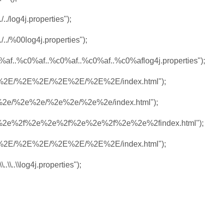
./log4j.properties");
../%00log4j.properties");
f..%c0%af..%c0%af..%c0%af..%c0%aflog4j.properties");
%2E/%2E%2E/%2E%2E/%2E%2E/index.html");
2e/%2e%2e/%2e%2e/%2e%2e/index.html");
e%2e%2f%2e%2e%2f%2e%2e%2f%2e%2e%2findex.html");
%2E/%2E%2E/%2E%2E/%2E%2E/index.html");
\\..\\log4j.properties");