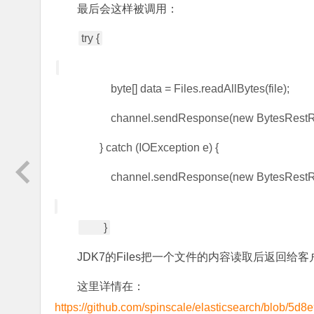
最后会这样被调用：
try {
byte[] data = Files.readAllBytes(file);
channel.sendResponse(new BytesRestRespo
} catch (IOException e) {
channel.sendResponse(new BytesRestR
}
JDK7的Files把一个文件的内容读取后返回给客
这里详情在：
https://github.com/spinscale/elasticsearch/blob/5