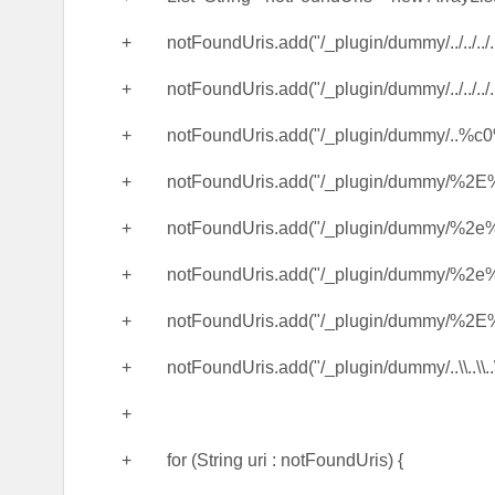
+ notFoundUris.add("/_plugin/dummy/../../../../.
+ notFoundUris.add("/_plugin/dummy/../../../../
+ notFoundUris.add("/_plugin/dummy/..%c0%a
+ notFoundUris.add("/_plugin/dummy/%2E
+ notFoundUris.add("/_plugin/dummy/%2e%
+ notFoundUris.add("/_plugin/dummy/%2
+ notFoundUris.add("/_plugin/dummy/%2E
+ notFoundUris.add("/_plugin/dummy/..\\..\\..\\..
+
+ for (String uri : notFoundUris) {