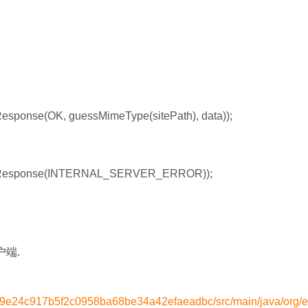
nse(OK, guessMimeType(sitePath), data));
esponse(INTERNAL_SERVER_ERROR));
户端.
d8e9e24c917b5f2c0958ba68be34a42efaeadbc/src/main/java/org/e