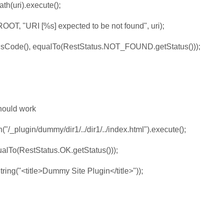
(uri).execute();
, "URI [%s] expected to be not found", uri);
ode(), equalTo(RestStatus.NOT_FOUND.getStatus()));
should work
_plugin/dummy/dir1/../dir1/../index.html").execute();
lTo(RestStatus.OK.getStatus()));
ng("<title>Dummy Site Plugin</title>"));