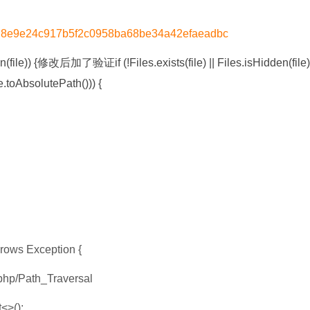
it/5d8e9e24c917b5f2c0958ba68be34a42efaeadbc
(file)) {修改后加了验证if (!Files.exists(file) || Files.isHidden(file)
le.toAbsolutePath())) {
rows Exception {
php/Path_Traversal
<>();