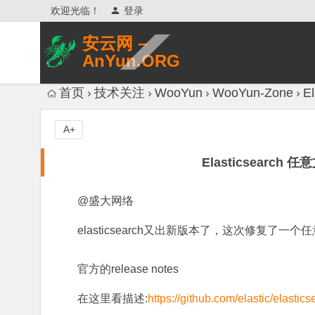
欢迎光临！
登录
安云网 –
AnYun.ORG
专注于网络信息收集、网络数据分享、
首页
技术关注
WooYun
WooYun-Zone
E
网络安全研究、网络各种猎奇八卦。
A+
Elasticsearch 
@盛大网络
elasticsearch又出新版本了，这次修复了
官方的release notes
在这里看描述:
https://github.com/elastic/elastic