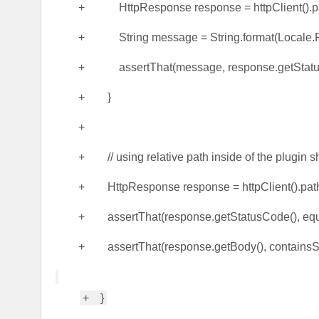
+ HttpResponse response = httpClient().path
+ String message = String.format(Locale.ROOT
+ assertThat(message, response.getStatusC
+ }
+
+ // using relative path inside of the plugin 
+ HttpResponse response = httpClient().path("/
+ assertThat(response.getStatusCode(), equa
+ assertThat(response.getBody(), containsStri
+ }