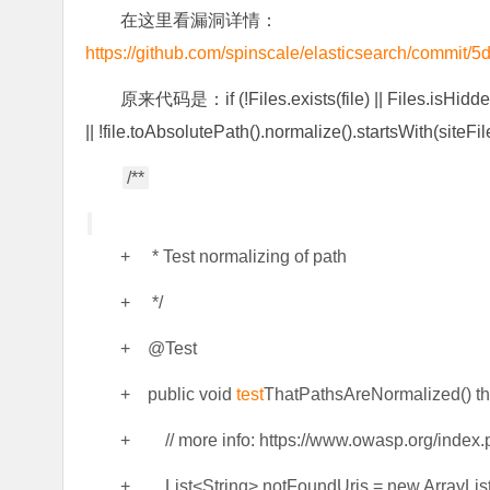
在这里看漏洞详情：
https://github.com/spinscale/elasticsearch/comm
原来代码是：if (!Files.exists(file) || Files.isHidden
|| !file.toAbsolutePath().normalize().startsWith(siteFi
/**
+ * Test normalizing of path
+ */
+ @Test
+ public void
test
ThatPathsAreNormalized() th
+ // more info: https://www.owasp.org/index.
+ List<String> notFoundUris = new ArrayList