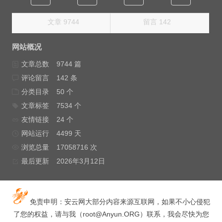
文章 9744
留言 142
网站概况
文章总数
9744 篇
评论留言
142 条
分类目录
50 个
文章标签
7534 个
友情链接
24 个
网站运行
4499 天
浏览总量
17058716 次
最后更新
2026年3月12日
免责申明：安云网大部分内容来源互联网，如果不小心侵犯
了您的权益，请与我（
root@Anyun.ORG
）联系，我会尽快为您