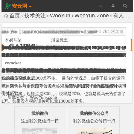
安云网 –
AnYun.ORG
首页
技术关注
WooYun
WooYun-Zone
有人知道有个税收叫个人所得税么
A+
发表评论
1,764 次浏览
5#
7#
8#
12#
19#
21#
23#
34#
41#
45#
47#
48#
50#
52#
53#
54#
55#
57#
59#
63#
39#
14#
24#
62#
18#
61#
43#
60#
35#
49#
2#
51#
40#
44#
33#
66#
58#
1#
29#
42#
56#
10#
22#
31#
3#
17#
25#
15#
36#
32#
46#
64#
38#
6#
37#
13#
65#
20#
26#
27#
28#
30#
4#
9#
11#
16#
感谢(2)
感谢(1)
感谢(1)
px1624
hacker@sina.cn
xsser
带馅儿馒头
疯狗
木易耳朵
jeffreys125
剑芯
齐迹
木易耳朵
zeracker
木易耳朵
蟋蟀哥哥
sec_jtn
Bloodwolf
木易耳朵
safe121
椰子
zeracker
木易耳朵
随时回来
Nebula
xsser
银狼_avi
axis
从容
Finger
zeracker
猥琐
暴暴
齐迹
wefgod
ppt
混世魔王
U神
qiaoy
木易耳朵
马丁
木易耳朵
木易耳朵
xsser
xsser
phith0n
rayh4c
px1624
小胖胖要减肥
Hancock
木易耳朵
木易耳朵
他撸我也撸
fuck360
木易耳朵
李旭敏
xcc
xsser
pandas
风萧萧
孤独雪狼
YwiSax
p.z
Ocean
xsser
小胖子
有人知道有个税收叫个人所得税么
专业种田
cmd
TestRoot
(aaaaaaaaa) |
(谁他妈手贱改我签名) |
|
|
|
|
|
(大包整多两笼) |
(sec.zbj.com 欢迎来撸) |
|
|
|
(̷ͣ̑̆ͯ̆̋͋̒ͩ͊̋̇̒ͦ̿̐͞҉̷̻̖͎̦̼) |
|
(little wolf) |
|
(www.safe121.com重開【조선민주주의인민공화국평양직할시평안
|
|
|
2014-05-28 11:37
2014-05-28 11:43
2014-05-28 12:03
2014-05-28 12:09
2014-05-28 12:12
2014-05-28 15:19
2014-05-28 15:39
2014-05-28 15:53
2014-05-29 15:15
2014-06-02 22:09
2014-06-10 09:46
2014-06-10 12:01
2014-06-10 22:17
2014-05-29 01:09
(我们做一些很酷的事,去改变世界) |
|
2014-05-28 11:45
|
2014-05-28 12:13
(本屌12岁破处，详情 av.pro.gen.in) |
2014-05-29 16:55
|
(@寂寞的瘦子 其实是个死胖子！) |
2014-05-28 12:00
2014-05-28 11:32
|
2014-05-28 15:03
2014-05-28 13:27
|
2014-06-10 12:04
(http://blog.twodong.com) |
|
2014-05-29 14:21
(sec.zbj.com 欢迎来撸) |
2014-05-28 11:36
(求大牛指点) |
(小伙子，你0day掉了) |
(百度一下 “混世魔王”) |
2014-05-28 14:35
(此号被社！by 泳少) |
(一顿黄金有几重？) |
|
(我快要饿死了!!!!) |
2014-05-28 12:37
|
|
|
2014-05-28 11:38
2014-05-28 12:09
2014-05-28 12:40
|
|
|
(aaaaaaaaa) |
2014-05-28 11:27
2014-05-28 11:55
2014-05-28 12:19
|
2014-05-28 13:36
|
2014-05-28 12:54
|
|
|
(路人黑) |
2014-05-28 15:17
2014-05-28 15:20
2014-06-10 22:18
2014-05-28 13:54
|
2014-05-28 13:57
2014-05-28 13:43
(˿̖̗̀́̂̃̄̅̆̇̈̉̊̋̌̍̎̏̐̑̒̓̔̕) |
|
2014-06-10 23:01
|
|
|
|
|
|
|
|
|
2014-05-28 11:25
2014-05-28 11:34
2014-05-28 11:43
2014-05-28 12:04
2014-05-28 12:30
2014-05-28 12:30
2014-05-28 12:34
2014-05-28 12:38
2014-05-28 13:10
2014-05-28 14:34
2014-05-28 16:48
2014-06-03 05:08
2014-06-10 11:28
2014-06-10 12:09
2014-06-10 13:36
2014-07-23 20:13
2014-05-28 11:31
2014-05-28 11:37
2014-05-28 11:39
2014-05-28 11:50
2014-05-28 11:51
嗯，知道，一般国税3%，地税6%，然后都是付款方代扣代缴
呵呵， 你们工资过3500了？ 真假的？ 我还拿2300呢 赶紧帮助我消
sina.cn 不是 是说众测里的 我们给白帽子的奖励全部是我们代缴税
@
乌云众测和通用型奖励的奖金都是乌云缴税后的，答应给白帽子多
@
以前商场搞活动买了双破鞋子抽奖中了台空调，交了个人所得税。
所以，xsser的意思是，众测给的钱是税前的钱，收到钱的各位，个
个人可以注册为临时纳税人， 每月开具2W的电子发票 而且国家认
其实说白了就是有众测需求的企业要求乌云出具发票，一旦出具了
@
@
还是发奖品吧，不想要现金的，可以直接兑换奖品。。。奖品可以
看来上面的每个大牛都是土豪，了解的这么清楚，小的连你们交的
你们都是土豪。对个税没概念。谈工资的时候肯定会谈税后多少。
@
남도중앙양수기공장】回收懸賞帖金幣，收40%服務費) |
不能提供发票的，企业需要代缴劳务税，800元以上20%。我被这玩
@
@
@
你就不会逃税漏税? 别人就算知道,也不会去考虑这个问题,哈哈!
@
每个月都要交的税
税这个事情我今天发文澄清一下，带来的误解很抱歉。
抽奖获得大奖需要缴纳个人所得税
@
@
|
2014-05-28 13:35
– -你们没人学会计的么？
|
发支付宝卡，礼品卡之类的，就直接避税了。
2014-05-28 11:26
@
@
@
收黑钱的路过……….
@
我猜是让刺总的文章刺激了……
@
|
@
2014-05-28 14:57
@
@
@
@
原来如此……乌云默默地背了一锅
狗日的个税，让我一辆宝马没了。
@
@
大额的税前跟税后很大区别e。
因为发票可以抵扣企业所得税
不好意思。税前打成了税钱。
@
万税万万税
@
说重点
税什么的一点都不懂。
@
@
@
@
@
不知道吖 你给讲讲
@
能理解。
2014-06-
知道的同学举个手，老动不动让人背个黑锅也不是
的。。。
灭贫困！
的
少就是多少，不会让大家承担。
当时第一次听说这个税，那年我10岁
税自理
可。
发票乌云就需要交税，所以就转嫁到了参加众测的白帽子头上了。
避一部分税
税的钱都不上
谁傻个脸谈税前多少。。。
03 02:46
意坑了好多年，1/5的收入就这么没滴！
昨天也看了刺总的文章 ，觉得即使是也是合理。
听说众测要收个人所得税了，只收百分之二十
我觉得这税应该由参加众测的白帽子出
xsser
xsser
木易耳朵
zeracker
zeracker
木易耳朵
zeracker
xsser
木易耳朵
剑心
木易耳朵
xsser
剑心
rayh4c
xsser
xsser
木易耳朵
xsser
xsser
木易耳朵
cmd
带馅儿馒头
xsser
剑心
小胖胖要减肥
axis
rayh4c
rayh4c
rayh4c
rayh4c
木易耳朵
如果自己不去交税，有一天被水表了，勿谓言之不预也。就是这个
根源还在企业需要发票。
来逃税吧。干死习近平才好！
通用型漏洞的税应该乌云出
个事儿啊
看了刺的文章，有些有理，有些也是瞎BB~ ~乌云做好自己，白帽们
在中国税收是强制性义务，你交税不会给你企业带来任何好处，除
白帽子拿到的钱都是税后的， 税点都是乌云负责。 还不够人性化
是的。如果企业可以不要发票的话。乌云就不需要考虑税的问题了
@
— —。你这个比喻不恰当！也就是说乌云给你发了1万。如果没有
那你应该说到手的是税钱，税由乌云贴钱承担了。才不会有歧义。
我猜测 担心扣税金额的问题，说明个人收入达到了一定的地步
不是这个意思 是企业对个人必须有这个税 不是企业对企业
你理解错了，各位拿到的钱都是已经由乌云缴税后的
乌云白帽子奖金全都是税后，税目前是乌云承担！
电子发票
别乱说啊，给你那么多是已经帮你交税了的
真土豪
一看剑心就是木有学过会计学的啊！
你不会个人对个人么？别走企业账户啊
大哥是不是财经毕业的
不走公司账户 就不用交税。合理避税
所以能合理避税的一定要合理避税。
问题是跟你做众测的企业愿不愿意？
不会收啊 之前没收将来也不会收啊
求文章url
@
那怎么办啊,钱退给厂商行吗?
签合同也可以走私人账户。
谢谢！
我擦，暴露了
土豪
土豪
土豪
别的企业不同意的
意思
也做好自己~
非你每年纳税几千万，这样国家会有返点。
么
不是么
税的话你可以拿13000差不多。 目前的情况是，白帽子提交的漏洞
税后就是交税以后。
Bloodwolf
木易耳朵
：）
等值奖金，到手就是等值奖金。如某个项目提交了2个高危=1万，到
嗯。因为各位肯定跟乌云没有签订合同，所以这个税收应该是个人
都是签合同的 你咋能逃得掉税？
手就1万。。
劳务所得税，起征点是800元，税率是20%。也就是说乌云给你发了
所属分类：
WooYun-Zone
1万。如果没有税的话你可以拿13000差不多。
我的微信
我的微信公众号
这是我的微信扫一扫
我的微信公众号扫一扫