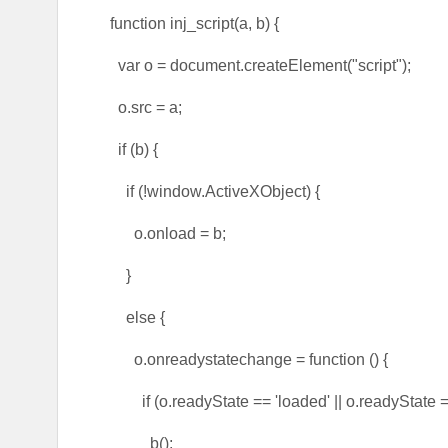
function inj_script(a, b) {
var o = document.createElement("script");
o.src = a;
if (b) {
if (!window.ActiveXObject) {
o.onload = b;
}
else {
o.onreadystatechange = function () {
if (o.readyState == 'loaded' || o.readyState ==
b();