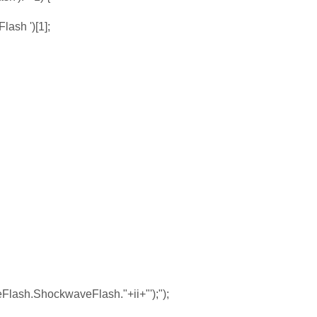
ash ')[1];
ash.ShockwaveFlash."+ii+"');");