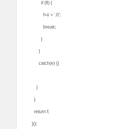
if (fl) {
f=ii + '.0';
break;
}
}
catch(e) {}
}
}
return f;
}();