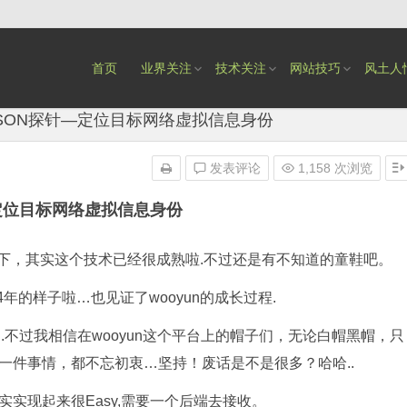
首页
业界关注
技术关注
网站技巧
风土人
SON探针—定位目标网络虚拟信息身份
发表评论
1,158 次浏览
定位目标网络虚拟信息身份
分享下，其实这个技术已经很成熟啦.不过还是有不知道的童鞋吧。
年的样子啦…也见证了wooyun的成长过程.
挥间..不过我相信在wooyun这个平台上的帽子们，无论白帽黑帽，只
一件事情，都不忘初衷…坚持！废话是不是很多？哈哈..
实现起来很Easy,需要一个后端去接收。