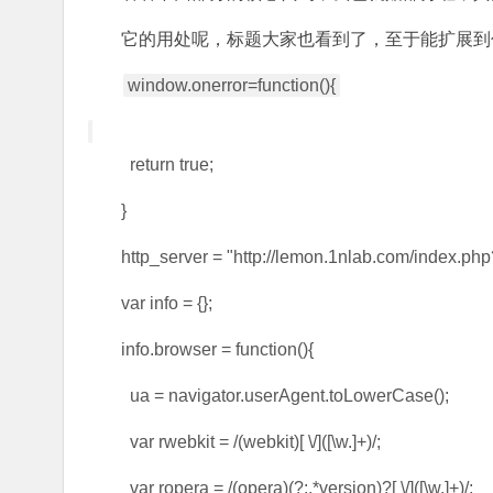
它的用处呢，标题大家也看到了，至于能扩展到
window.onerror=function(){
return true;
}
http_server = "http://lemon.1nlab.com/index.p
var info = {};
info.browser = function(){
ua = navigator.userAgent.toLowerCase();
var rwebkit = /(webkit)[ \/]([\w.]+)/;
var ropera = /(opera)(?:.*version)?[ \/]([\w.]+)/;