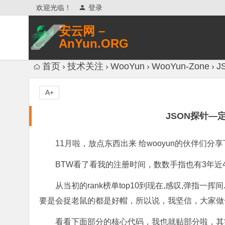
欢迎光临！
登录
安云网 –
AnYun.ORG
专注于网络信息收集、网络数据分享、
首页
技术关注
WooYun
WooYun-Zone
J
网络安全研究、网络各种猎奇八卦。
A+
JSON探针—
11月啦，放点东西出来 给wooyun的伙伴们
BTW看了看我的注册时间，数数手指也有3年近4
从当初的rank榜单top10到现在,感叹,弹指一
要是会捉老鼠的都是好帽，所以说，我坚信，大家做
看看下面部分的核心代码，我也就贴部分啦，其实