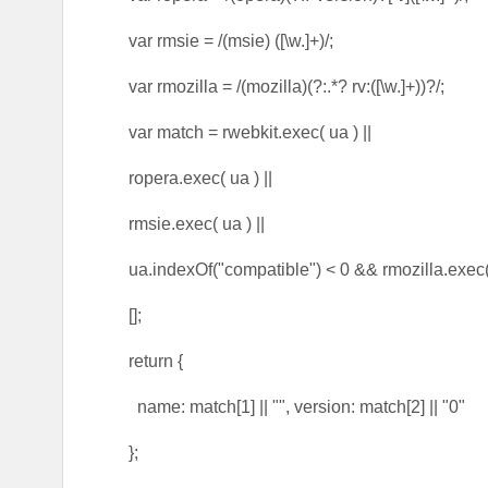
var rmsie = /(msie) ([\w.]+)/;
var rmozilla = /(mozilla)(?:.*? rv:([\w.]+))?/;
var match = rwebkit.exec( ua ) ||
ropera.exec( ua ) ||
rmsie.exec( ua ) ||
ua.indexOf("compatible") < 0 && rmozilla.exec( 
[];
return {
name: match[1] || "", version: match[2] || "0"
};