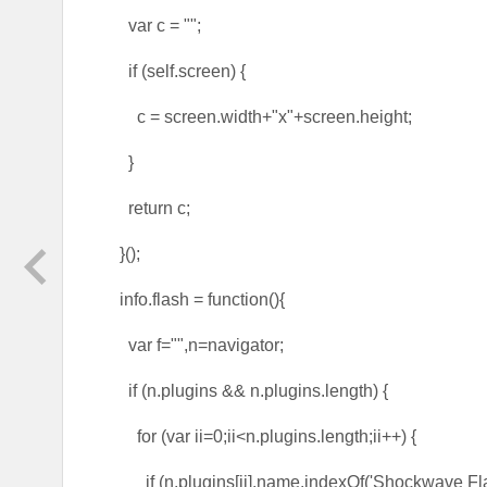
var c = "";
if (self.screen) {
c = screen.width+"x"+screen.height;
}
return c;
}();
info.flash = function(){
var f="",n=navigator;
if (n.plugins && n.plugins.length) {
for (var ii=0;ii<n.plugins.length;ii++) {
if (n.plugins[ii].name.indexOf('Shockwave Flas