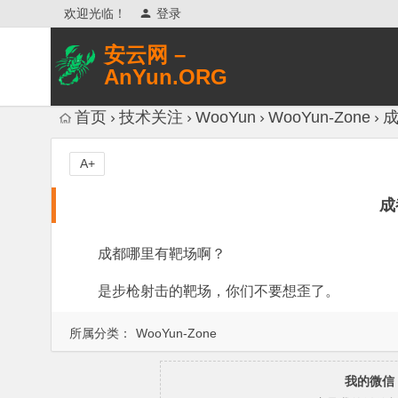
欢迎光临！
登录
安云网 –
AnYun.ORG
专注于网络信息收集、网络数据分享、
首页
技术关注
WooYun
WooYun-Zone
网络安全研究、网络各种猎奇八卦。
A+
成
成都哪里有靶场啊？
是步枪射击的靶场，你们不要想歪了。
所属分类：
WooYun-Zone
我的微信