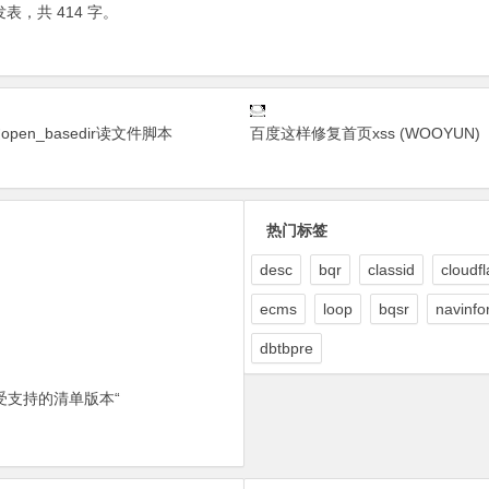
表，共 414 字。
pen_basedir读文件脚本
百度这样修复首页xss (WOOYUN)
热门标签
desc
bqr
classid
cloudfl
ecms
loop
bqsr
navinfo
dbtbpre
受支持的清单版本“