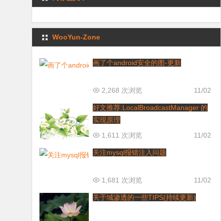
WooYun-Zone
画了个android安全的图-更新
2,268 次浏览
11/02
好文推荐:LocalBroadcastManager 的
实现原理
1,611 次浏览
11/02
关注mysql报错注入问题
1,681 次浏览
11/02
关于域渗透的一些TIPS(持续更新)