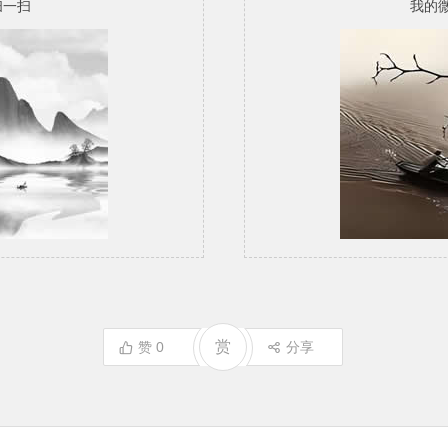
扫一扫
我的
赏
赞
0
分享