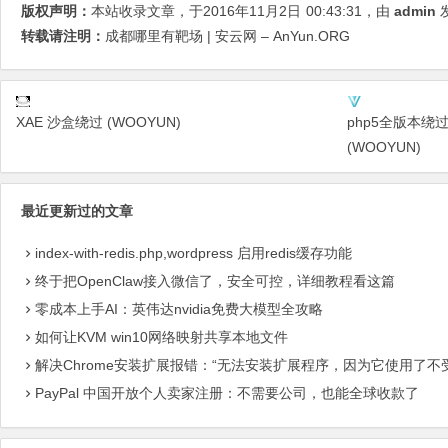
版权声明：
本站收录文章，于2016年11月2日
00:43:31
，由
admin
发
转载请注明：
成都哪里有靶场 | 安云网 – AnYun.ORG
XAE 沙盒绕过 (WOOYUN)
php5全版本绕过o
(WOOYUN)
最近更新过的文章
index-with-redis.php,wordpress 启用redis缓存功能
终于把OpenClaw接入微信了，安全可控，详细教程看这篇
零成本上手AI：英伟达nvidia免费大模型全攻略
如何让KVM win10网络映射共享本地文件
解决Chrome安装扩展报错：“无法安装扩展程序，因为它使用了不
PayPal 中国开放个人卖家注册：不需要公司，也能全球收款了