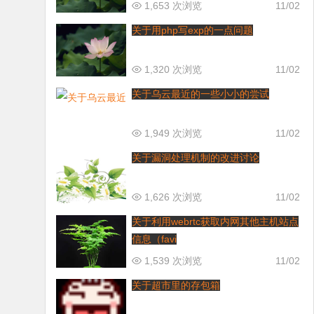
1,653 次浏览
11/02
关于用php写exp的一点问题
1,320 次浏览
11/02
关于乌云最近的一些小小的尝试
1,949 次浏览
11/02
关于漏洞处理机制的改进讨论
1,626 次浏览
11/02
关于利用webrtc获取内网其他主机站点
信息（favi
1,539 次浏览
11/02
关于超市里的存包箱