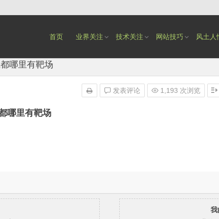
首页
业界关注
技术关注
网站技巧
风土人
成都哪里有靶场
发表评论
1,193 次浏览
都哪里有靶场
我