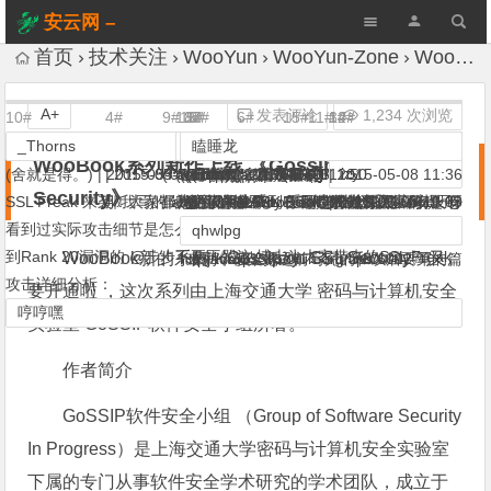
安云网 –
AnYun.ORG
首页
技术关注
WooYun
WooYun-Zone
WooBook系列新作上线 《Gossip on SSL Security》
A+
发表评论
1,234 次浏览
10#
4#
9#
13#
16#
8#
2#
5#
7#
6#
15#
11#
1#
3#
12#
14#
感谢(1)
_Thorns
瘦蛟舞
毕月乌
light
瞌睡龙
杀戮
Knight
瞌睡龙
瞌睡龙
_Thorns
qhwlpg
李旭敏
我是壮丁
xsser
TellYouThat
WooBook系列新作上线 《Gossip on SSL
izy
(舍就是得。) |
|
2015-05-07 16:28
2015-05-07 16:21
(I am Jia Ma.) |
(生于理想，死于欲望) |
(drops) |
(有事请 at 大号园长) |
(查水表。缴wb不杀) |
(drops) |
(drops) |
(舍就是得。) |
2015-05-08 11:50
2015-05-07 16:25
2015-05-07 16:25
2015-05-07 16:28
(～～) |
(˿̖̗̀́̂̃̄̅̆̇̈̉̊̋̌̍̎̏̐̑̒̓̔̕) |
|
|
|
2015-05-07 16:15
2015-05-07 16:15
2015-05-07 16:17
2015-05-07 16:25
2015-05-07 16:27
2015-05-07 16:33
2015-05-07 17:19
2015-05-08 00:21
2015-05-08 11:36
Security》
SSL Freak 来袭！大家都关注了太多SSL Freak攻击的报道，有没有
那我写的 android security 系列也可以加入 wbook 呀
虽然还没有出完，但还是感觉好厉害的样子~
我的小学生系列…ToT
@
牛逼哒哒～
很牛的样子。
@
话说回来WooBook第一个系列应该是 @
MARK
在哪哇？
大约8点20发
顶一个
求由浅入深啊
mark
|
2015-05-08 10:03
看到过实际攻击细节是怎么实施的呢？下面就送上刚刚在乌云上拿
赞！
qhwlpg
瘦蛟舞
园长
到Rank 20漏洞的 @步步不要再哭泣 博士为大家带来的SSL Freak
WooBook新的系列《Gossip on SSL Security》又
http://drops.wooyun.org/tips/6002 第一篇
来列个框架把之前写完的和以后要写的。
的java安全系列
攻击详细分析：
要开通啦 ，这次系列由上海交通大学 密码与计算机安全
哼哼嘿
实验室 GoSSIP软件安全小组所著。
作者简介
GoSSIP软件安全小组 （Group of Software Security
In Progress）是上海交通大学密码与计算机安全实验室
下属的专门从事软件安全学术研究的学术团队，成立于