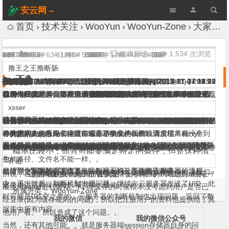
安云网 –
AnYun.ORG
首页
技术关注
WooYun
WooYun-Zone
大家来猜搜狗那个安全漏洞的形成原因（猜对获
A+
发表评论
1,534 次浏览
1#
4#
5#
6#
8#
10#
15#
17#
18#
19#
20#
21#
24#
25#
27#
29#
30#
36#
38#
44#
49#
50#
51#
52#
54#
55#
58#
64#
65#
69#
60#
57#
22#
7#
39#
46#
42#
26#
45#
53#
47#
3#
63#
61#
12#
68#
16#
59#
13#
62#
9#
14#
23#
31#
35#
67#
37#
56#
32#
11#
66#
48#
2#
43#
34#
40#
28#
33#
41#
感谢(1)
园长
小胖胖要减肥
Adra1n
刺刺
FallenAngel
齐迹
Anonymous.Antisec
VIP
vipons
horseluke
Nimda
呆子不开口
xsser
saviour
qiaoy
erevus
围剿
zeracker
蟋蟀哥哥
齐迹
老道
Defa
病狗
齐迹
核攻击
蟋蟀哥哥
Passer_by
小胖胖要减肥
蟋蟀哥哥
撸王之王撸断肠
horseluke
wefgod
x1aoh4i
Lenwood
kEvin1986
kEvin1986
齐迹
无敌L.t.H
小胖胖要减肥
墨水心_Len
yexin
病狗
Passer_by
xsser
点点
苦战
超级地瓜
Anonymous.Antisec
马丁
momo
xsser
李旭敏
qiaoy
qiaoy
坏虾
xsser
Power
dyun
国士无双
y35u
肉肉
xsser
xsser
黑色的屌丝
insight-labs
xsser
xsser
xsser
大家来猜搜狗那个安全漏洞的形成原因（猜对获
se55i0n
(喵~) |
|
|
|
(sec.zbj.com 欢迎来撸) |
(We are anonymous) |
(Fatal error: Call to undefined function getwb() in
(我是懒羊羊，我要吃东西，吃很多东西，吃完要睡觉！) |
(微碌) |
|
(求各种兼职) |
|
(Saviour.Com.Cn 正在备案中~~~) |
(一顿黄金有几重？) |
|
(七月流火，八月未央，九月白露凝成轻霜) |
|
(̷ͣ̑̆ͯ̆̋͋̒ͩ͊̋̇̒ͦ̿̐͞҉̷̻̖͎̦̼) |
(sec.zbj.com 欢迎来撸) |
|
|
(你在乌云这么叼，你家人知道吗) |
(sec.zbj.com 欢迎来撸) |
(统治全球，奴役全人类！毁灭任何胆敢阻拦的有机生物！) |
(̷ͣ̑̆ͯ̆̋͋̒ͩ͊̋̇̒ͦ̿̐͞҉̷̻̖͎̦̼) |
(腾讯微博的Passer-by不是我) |
|
(̷ͣ̑̆ͯ̆̋͋̒ͩ͊̋̇̒ͦ̿̐͞҉̷̻̖͎̦̼) |
|
2013-11-06 11:28
2013-11-06 11:16
2013-11-06 11:21
2013-11-06 11:21
2013-11-06 12:33
2013-11-06 12:45
2013-11-06 14:12
2013-11-06 15:32
2013-11-06 19:55
2013-11-06 20:05
2013-11-07 23:35
2013-11-27 12:10
(微碌) |
(求大牛指点) |
2013-11-06 17:09
2013-11-07 08:53
2013-11-08 11:21
(灰狗 、 就是灰狗) |
(\r) |
(B,生理上体验过了. 心理上就不再需要了.) |
(B,生理上体验过了. 心理上就不再需要了.) |
(sec.zbj.com 欢迎来撸) |
2013-11-06 12:54
2013-11-06 11:01
2013-11-06 12:12
|
2013-11-06 18:01
|
2013-11-06 11:25
2013-11-07 13:41
|
2013-11-06 19:38
2013-11-06 11:04
(你在乌云这么叼，你家人知道吗) |
2013-11-06 12:34
(腾讯微博的Passer-by不是我) |
2013-11-07 10:28
|
(‫‫‮‮‮((worC) |
2013-11-06 11:41
(http://t.qq.com/ox_diandi) |
|
2013-11-06 12:58
2013-11-06 11:55
2013-11-06 11:47
(逗比，你要去哪里呀) |
2013-11-06 12:36
2013-11-06 11:32
2013-11-06 17:39
2013-11-06 21:48
(‮……天百一爱恋考高：簿相色白产国) |
(We are anonymous) |
(我快要饿死了!!!!) |
|
|
(˿̖̗̀́̂̃̄̅̆̇̈̉̊̋̌̍̎̏̐̑̒̓̔̕) |
(一顿黄金有几重？) |
(一顿黄金有几重？) |
2013-11-06 11:29
2013-11-06 11:42
(黑阔都被爆菊花~) |
|
|
(shall we begin?) |
2013-11-06 15:39
2013-11-07 10:26
2013-11-06 17:36
2013-11-06 12:42
2013-11-07 10:37
(@云诚信息) |
2013-11-06 21:09
2013-11-06 12:48
(新手上路) |
|
2013-11-06 19:45
|
2013-11-06 14:18
2013-11-06 11:02
2013-11-07 14:14
|
|
|
2013-11-06 17:36
|
|
|
2013-11-06 15:21
2013-11-06 17:20
2013-11-06 11:33
2013-11-06 14:38
2013-11-06 15:22
2013-11-07 13:15
2013-11-07 14:10
2013-11-07 17:37
2013-11-27 00:27
2013-11-27 11:22
2013-11-06 13:26
2013-11-06 14:40
2013-11-06 15:20
2013-11-06 17:10
2013-11-06 17:27
2013-11-06 18:06
2013-11-06 11:41
2013-11-27 11:51
2013-11-
2013-
没有人说过只有一个人出现这个情况，所以为什么不能是异常导致
我决定的可能是登陆认证的一个机制问题，且是配合某种特殊的网
猜测是登入后有一个设置用户名和账号，估计是用户名匹配时候导
个人猜测有可能是直接读取缓存数据导致的；
不是说QQ登陆么，其他的不好使，估计是调用了access_token和
@
@
/data1/www/htdocs/106/wzone/1/index.php on line 10|@齐迹@小
06 12:08
@
记得原理人人网也出过类似的问题，登录后退出浏览器。隔一段时
我猜可能时这样，登陆后浏览器开始同步数据，但用户很快点击退
@
我猜想 搜狗估计是要做云智能表单管理 在你登录后智能记录你的帐
测试过，与位置相关，比如我在济南用铁通刷豆瓣，刷出来的都是
码农的都知道 如果有些地方没写规范好，逻辑混乱了一点，就会出
前两个月我的新浪微博也串号了，但是马上就正常了，没来得及截
@
@
搜狗太贱了。。。这种漏洞是绝对避免不了的。只是被360给恶意起
我觉得应该是某公司发现了该问题，然后黑了一个人的ID，发了帖
我哥给我们家人都加入了移动集团业务，也就是小号，我妈的小号
@
11-07 08:39
@
@
@
@
@
@
@
@
@
lol…
@
@
我认为估计是发生了碰撞或者是搜狗打开了某个奇怪的开关。
@
(那些年，我们一起看的岛国动作片~) |
如@
猜测是数据库混乱，相同串号在同一时间写入不同数据库
@
@
@
貌似人为因素比较大
@
被360黑惨了。
我猜是被360黑了。
可以换成签名抽纸一包么,这样感觉会好点
这个搜狗联盟以前就出现过。亲身经历。
@
@
@
@
HASH碰撞 重叠了。。
@
我突然想起来，我的百度帐号也串过…
@xsser 如何算猜对呢..
猜不到，但是想要
原味内裤
@
@
@
@
随机数不够随机……
2013-11-06 22:17
@
@
@
首先我觉得这个问题应该是真实的，在用户量大的
的？
络情况导致，园长说的异常太含糊了
致的错误。
比如nat转换上网，网内的各位只有一个公网IP，而缓存里面可能只
回调openid的时候与另一个人的私钥或者token重复，导致搜狗这边
胖子nauscript|昨晚做梦梦见了一个ecshop注射0day，醒来后忘记
@
间后再进主页，发现进的是别人的主页。
出后，同步程序仍然去取数据，此时qq信息和认证肯定异常，但服
号和密码 ->保存到表单－> 在退出后云同步到服务器上保存你的帐
济南的铁通用户。
现很多神器的bug…比如没赋值的数据…天哪知道系统会不会给你赋
图。@
哄了。但是现在搜狗在网上发软文说这事件完全是360导演的，根本
子，然后开始抄
是665414，我的号是660414，而当我妈的手机关机时，用小号拨
mark
我之前遇到过sina邮箱串的问题，概率好小，只能种种假设
FallenAngel
xsser
VIP
李旭敏
zeracker
xsser
肉肉
墨水心_Len
xsser
蟋蟀哥哥
小胖胖要减肥
xsser
Passer_by
xsser
vipons
刺刺
xsser
xsser
蟋蟀哥哥
FallenAngel
Passer_by
病狗
齐迹
Anonymous.Antisec
Anonymous.Antisec
园长
xsser
xsser
zeracker
小胖胖要减肥
园长
齐迹
xsser
qiaoy
qiaoy
kEvin1986
记录的这个出口IP作为取值的主要依据，你不断刷新和请求，就会
误识别成了其他用户掉取资料来同步。API或者认证回调的地方出问
在哪了。|预留广告位) |
务端可能未验证，或者验证被空字符等逻辑绕过，返回了错误或随
号 -> 当你在其他主机登录的时候，自己下载你在云服务器上保存的
了什么值
没有漏洞。。。
打我妈的手机，都会拨到我这来，很多次了。
2013-11-06 12:04
肉肉
xsser
时候很容易由于内部的算法导致两个用户的身份认证出
同意这个观点。个人猜想cookie由于网络问题串了。导致绑定错
其实主要在于搜狗对于安全的态度，竟然不承认自己的问题。我记
这个分析比较靠谱。
1 sogou fix了 2 条件苛刻，只有少部分用户受影响，所以说360夸
不解释
@
和加密没有关系哦 比如一个页面 xx.com/user 这个页面根据不用用
运营商为了节约带宽 会对url相同的地址进行缓存。也就是说用户根
@
我们公司有人做过测试，比如有人下载更新包。某的小运营商按照
session存储器的自身问题指什么，这个东西我觉得可能和某些特性
我说的session存储器，指的是mysql，memcached等。。因为在这
我会说天天跑酷微信登录也会串号吗，反正我遇见过。不懂 原理
这个tk教主在之前一次演讲中说过，缓存投毒，用来黑任意网站…
http://share.weiyun.com/5571f2c3f31746340e92c8942601d544
做梦吧你 其实也可以的 带我们俩玩么 包吃保住包机票么？@
这个搜狗怎么可能想不到，如果有，他们自己的QA就会发现。
我个实习白帽子当毛事儿
我们公司网站 部分移动线路用户经常串号，，，纠结死人。。
@
@
没设置转接
短号能设置转接？
如果sogou能够主动的来讨论一下这个事情就好了
sougou hack 经常泄露一些网站后台路径啥的~
我觉得是存在一些问题 但是被360夸大了
但是网上没有多少人说可以成功复现啊··
我当时拿豆瓣做的测试…
是搜狗的浏览器……
要是串到乌云的号记得和大家打个招呼
@
异常的原因啊 原因是啥
是滴 其实加密就好吧
服务器脑抽了。。。
这跟豆瓣有毛关系
与搜狗无关啊
当事人出来吧
获取到别人的信息和资料；比如百脑汇的网站就是这样的：当时百
题了吧。。。。
我猜这个流程是这样的：
机数据
帐号，方便登录，增强用户体验。
了。
得我当初的公司发公告，让所有员工禁止使用搜狗浏览器，因为会
你的签名 手帕送我个 我带你游青岛
淘宝中间件曾经写过一篇会话串号的技术分析文章，可以参照阅
大了这个事情
http://pinyin.sogou.com/bbs/forum.php?
户显示不同内容。由于运营商缓存导致 每刷新一下看到的结果都不
本就没有访问真实的服务器。
你请求的文件名先去拉缓存服务器的文件，所以请求根本就没有到
有关把
种大量用户的应用，肯定前端走了负载均衡的，而后端只有一个
单身用别人的号跑着很爽！表示小学生的我昨晚调皮了！sorry
http://weibo.com/1401527553/A6mxPeuRS
xsser
小胖胖要减肥
xsser
xsser
蟋蟀哥哥
齐迹
现混淆，从而导致所谓的“串号”的情况发生，尽管发生的
脑汇网站有活动，公司内部很多同事登录参与，结果在个人资料那
用户登录->连接云服务器->向云服务器发送UID->云服务器返回表单
出错的原因就是 当你连续点击退出后 连续向服务器提交保存表单请
收集个人信息，防止oa神马的信息泄露。
读：http://jm-blog.aliapp.com/?p=2769
mod=viewthread&tid=2290860&extra=&page=1
一样。
服务器。所以很多人下更新包都验证失败的。所以现在就要求更新
session存储器。。如果发生某些问题，就很有可能造成串号的发
http://weibo.com/1401527553/AaPhvCON9
CDN吧。。搜狗不是有网络加速的功能么，估计可能缓存了
如@
经过我媳妇允许了么 就送手帕 @
@
@ … 同学所说也有可能啊，事出之因太多了。为啥看了@
和运营商缓存有什么关系？
概率比较小，而且可能要满足特定的条件，但是这种情
里一刷新就变成其他同事的个人信息了……
等信息
求 导致服务器判断出错 -> 帐号二次登录后 服务器判断帐号云表单
包的路径、文件名不能一样。。
生。
session。
齐迹
肉肉
齐迹
VIP
况还是比较常见的
然后那个漏洞的洞主点退出的时候正好处于连接云服务器的流程
出错 －>导致自动下载了云服务器上的云表单帐号密码
我猜测是不是我们请求某些一样的时候，运营商也把缓存给了我们
所说，在运营商那里，为了节省带宽，会对响应的URL进行缓存(一
运营商缓存cookies的话 真的不好搞啊 每个页面加url验证？
同学说的突然想到了注入呢？
中，退出以后，判断机制出现问题，继续向云服务器发送了UID，此
这类小运营商目前有长城宽带、移动。。
般使用squid进行缓存。)，而缓存的时候根本没考虑到用户是否已
所属分类：
WooYun-Zone
时可能是0或空之类的，云服务器的判断机制也出现问题，返回了数
经登录(因为缓存规则的问题)，所以把注册用户的资料也提供给了其
据库中所有内容。
他用户看。 所以造成了这个问题。。
我的微信
我的微信公众号
当然，还有其他可能。。就是服务器端session存储器自身的问