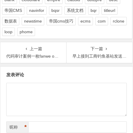
帝国CMS
navinfor
bqsr
系统文档
bqr
titleurl
数据表
newstime
帝国cms技巧
ecms
com
rclone
loop
phome
上一篇
下一篇
代码审计案例一枚fanwe o2o 笔记
早上接到工商钓鱼基站发送的钓鱼信息 来干
文
发表评论
章
导
航
*
昵称