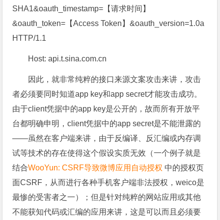
SHA1&oauth_timestamp=【请求时间】
&oauth_token=【Access Token】&oauth_version=1.0a
HTTP/1.1
Host: api.t.sina.com.cn
因此，就非常纯粹的接口来源文案攻击来讲，攻击
者必须要同时知道app key和app secret才能攻击成功。
由于client凭据中的app key是公开的，故而所有开放平
台都明确申明，client凭据中的app secret是不能泄露的
——虽然在客户端来讲，由于反编译、反汇编或内存调
试等技术的存在使得这个假设实质无效（一个例子就是
结合
WooYun: CSRF导致微博应用自动授权
中的授权页
面CSRF，从而进行各种手机客户端非法授权，weico是
最惨的受害者之一）；但是针对纯粹的网站应用或其他
不能获知代码或汇编的应用来讲，这是可以而且必须要