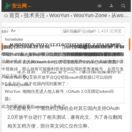
安云网 –
AnYun.ORG
首页
技术关注
WooYun
WooYun-Zone
从wooyun-2012-11314小议OAuth 2.0认证缺陷
A+
发表评论
1,433 次浏览
1#
6#
10#
3#
4#
8#
5#
2#
7#
9#
xsser
horseluke
horseluke
upload
tmp
CHForce
xsjswt
蟋蟀哥哥
GaRY
Finger
从wooyun-2012-11314小议OAuth 2.0认证缺陷
|
(微碌) |
(微碌) |
2012-09-20 14:37
2012-09-25 18:01
2013-01-19 01:46
(Van Helsing) |
|
2012-09-20 15:06
(带马师) |
|
2012-09-20 15:18
(̷ͣ̑̆ͯ̆̋͋̒ͩ͊̋̇̒ͦ̿̐͞҉̷̻̖͎̦̼) |
|
|
2012-09-20 14:42
2012-09-20 14:55
2012-09-25 18:21
2012-09-30 17:26
2012-11-15 19:55
早期的access_token可以根据那个回调地址的链接窃取到的，很多
OAuth 2.0相关案例关联，我竟然忘了人人那个案例……
“而另一方面，由于api事实上难以分辨请求来源，那么只要掌握了A
先坐板凳后面，后面再看
板凳我都不坐了.等高潮了.我再看
关注，学习
先坐板凳后面，后面再看@
先坐板凳，后面再看
好文，科普的好
学习了
一、前言
公司在实现的时候都没有严格校验，如果这被窃取到就可以访问鸟
应用中受害者的access token，并且在B应用中的某些关键请求步骤
WooYun: 人人网Oauth 2.0授权可导致用户access_token泄露
cnyouker
中替换掉，那么就有可能顺利登录到B应用的受害者账号，从而引发
半个月前， @Tater 发了一个《透过[新浪微博]官方
其它不良后果。”
WooYun: QQ互联开放平台QQ登陆oauth授权接口可以劫持
来源调用API发表微博.无需client_sec》（
WooYun: 透过
3个多月后，终于在国内找到案例了：
access_token
[新浪微博]官方来源调用API发表微博.无需client_sec
WooYun: 啪啪任意进入他人账号（OAuth 2.0无绑定token问
题）
），但是对于其中涉及的OAuth 2.0的缺陷语焉不详。这
WooYun: 百度开放平台oauth授权接口可以劫持access_token
此文的案例总算在wooyun上齐全了…
几天趁着另一个项目的迁移机会对其它国内支持OAuth
2.0开放平台进行了相关测试，遂有此文。为了各位翻阅
相关文档方便，部分英文词汇仅作注释。