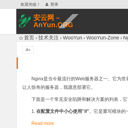
欢迎光临！
登录
安云网 –
AnYun.ORG
专注于网络信息收集、网络数据分享、
首页
技术关注
WooYun
WooYun-Zone
N
网络安全研究、网络各种猎奇八卦。
A+
Nginx是当今最流行的Web服务器之一。它为
让人惊奇的服务器，我愿意部署它。
下面是一个常见安全陷阱和解决方案的列表，它可
1.
在配置文件中小心使用”if”
。它是重写模块的一
Read more