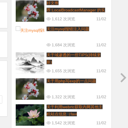
好文推
荐:LocalBroadcastManager 的实
现原理
1,612 次浏览
11/02
关注mysql报错注入问题
1,684 次浏览
11/02
关于域渗透的一些TIPS(持续更
新)
1,655 次浏览
11/02
关于用php写exp的一点问题
1,322 次浏览
11/02
关于利用webrtc获取内网其他主
机站点信息（favi
1,542 次浏览
11/02