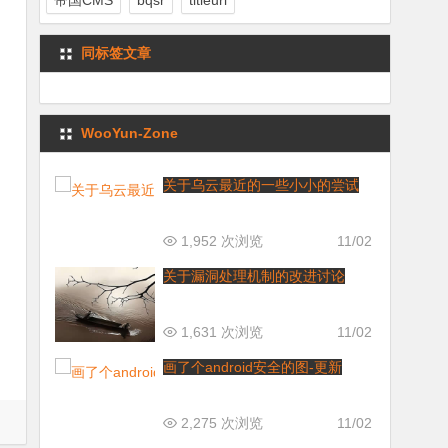
帝国CMS
bqsr
titleurl
同标签文章
WooYun-Zone
关于乌云最近的一些小小的尝试
1,952 次浏览
11/02
关于漏洞处理机制的改进讨论
1,631 次浏览
11/02
画了个android安全的图-更新
2,275 次浏览
11/02