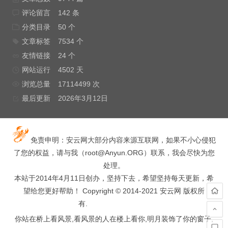
评论留言
142 条
分类目录
50 个
文章标签
7534 个
友情链接
24 个
网站运行
4502 天
浏览总量
17114499 次
最后更新
2026年3月12日
免责申明：安云网大部分内容来源互联网，如果不小心侵犯
了您的权益，请与我（
root@Anyun.ORG
）联系，我会尽快为您
处理。
本站于2014年4月11日创办，坚持下去，希望坚持每天更新，希
望给您更好帮助！ Copyright © 2014-2021 安云网 版权所
有.
hacked by wooyun.
你站在桥上看风景,看风景的人在楼上看你,明月装饰了你的窗子,