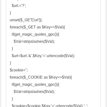
  $url.='?'; 

} 

unset($_GET['url']); 

foreach($_GET as $Key=>$Val){ 

  if(get_magic_quotes_gpc()){ 

    $Val=stripslashes($Val); 

  } 

  $url=$url.'&'.$Key.'='.urlencode($Val); 

} 

$cookie=''; 

foreach($_COOKIE as $Key=>$Val){ 

  if(get_magic_quotes_gpc()){ 

    $Val=stripslashes($Val); 

  } 

  $cookie=$cookie.$Key.'='.urlencode($Val).'; '; 
