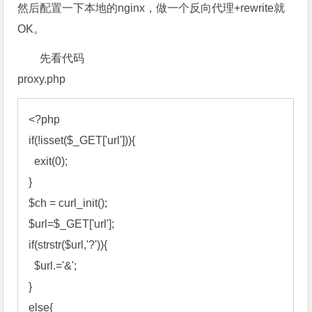
然后配置一下本地的nginx，做一个反向代理+rewrite就
OK。
先看代码
proxy.php
<?php 

if(!isset($_GET['url'])){ 

  exit(0); 

} 

$ch = curl_init(); 

$url=$_GET['url']; 

if(strstr($url,'?')){ 

  $url.='&'; 

} 

else{ 
