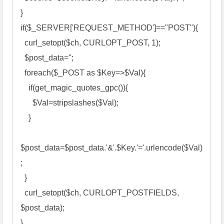
} 

if($_SERVER['REQUEST_METHOD']=="POST"){ 

  curl_setopt($ch, CURLOPT_POST, 1); 

  $post_data=''; 

  foreach($_POST as $Key=>$Val){ 

    if(get_magic_quotes_gpc()){ 

      $Val=stripslashes($Val); 

    } 

$post_data=$post_data.'&'.$Key.'='.urlencode($Val)
; 

  } 

  curl_setopt($ch, CURLOPT_POSTFIELDS, 
$post_data); 

} 
