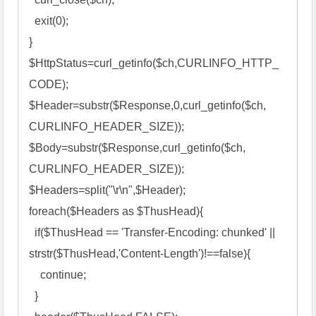
  exit(0); 

} 

$HttpStatus=curl_getinfo($ch,CURLINFO_HTTP_
CODE); 

$Header=substr($Response,0,curl_getinfo($ch, 
CURLINFO_HEADER_SIZE)); 

$Body=substr($Response,curl_getinfo($ch, 
CURLINFO_HEADER_SIZE)); 

$Headers=split("\r\n",$Header); 

foreach($Headers as $ThusHead){ 

  if($ThusHead == 'Transfer-Encoding: chunked' || 
strstr($ThusHead,'Content-Length')!==false){ 

    continue; 

  } 
