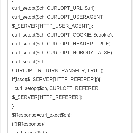
curl_setopt($ch, CURLOPT_URL, $url); 

curl_setopt($ch, CURLOPT_USERAGENT, 
$_SERVER['HTTP_USER_AGENT']); 

curl_setopt($ch, CURLOPT_COOKIE, $cookie); 

curl_setopt($ch, CURLOPT_HEADER, TRUE); 

curl_setopt($ch, CURLOPT_NOBODY, FALSE); 

curl_setopt($ch, 
CURLOPT_RETURNTRANSFER, TRUE); 

if(isset($_SERVER['HTTP_REFERER'])){ 

  curl_setopt($ch, CURLOPT_REFERER, 
$_SERVER['HTTP_REFERER']); 

} 

$Response=curl_exec($ch); 

if(!$Response){ 

  curl_close($ch); 
