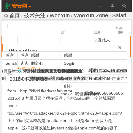
安云网 –
AnYun.ORG
首页
技术关注
WooYun
WooYun-Zone
Safari iOS/OS X/Windows 平台跨域漏洞 (WOOYUN)
A+
发表评论
1,354 次浏览
7#
9#
10#
8#
6#
1#
11#
3#
2#
4#
5#
回复此人
回复此人
回复此人
回复此人
回复此人
回复此人
回复此人
回复此人
回
回
回
Safari iOS/OS X/Windows 平台跨域漏洞
复
复
复
(WOOYUN)
此人
此人
此人
感谢
感谢
感谢
感谢
感谢
感谢
感谢
感谢
Sunshie
肉肉
假剑心
Lmy
_Evil
孤独行者
Sogili
浅蓝
五道口杀气
感谢
感谢
感谢
(博客http://phpinfo.me 论坛 www.itgou.club)
(我我我我我我是乌云头号美男子)
(本ID出租。30/天，可包月。)
(话说名字太长容易被人关注)
(科普是一种公益行为)
(一位孤独的路人)
(.) 长短短 (.)
(摸摸大)
|
|
|
|
|
|
|
|
2015-04-14 12:38
2015-04-13 14:56
2015-04-13 15:38
2015-04-14 09:34
2015-04-14 09:57
2015-04-14 11:08
2015-04-14 11:39
2015-04-15 22:46
付弘雪
retanoj
TellYouThat
叼
为什么手机还没有补丁呢
同域的情况下，safari的ftp协议能读http协议下的东西?
太神奇了。。。
叼
哎哟我去
@
好厉害的样子
|
2015-04-13 14:53
|
|
|
2015-04-13 14:59
2015-04-13 15:46
2015-04-13 15:59
剑心
from：http://klikki.fi/adv/safari.html
6666666666666666
哎我去。。
吊
cookie. 我也觉得神奇
2015.4.8 苹果升级了很多漏洞，包括Safari的一个跨域漏洞
poc：
ftp://user%40ftp.attacker.tld%2Fexploit.html%
23@apple.com/
上面的url实际域名是ftp.attacker.tld，但是Safari会认为是
apple，这样就可以通过javascript操控apple.com域的内容了。