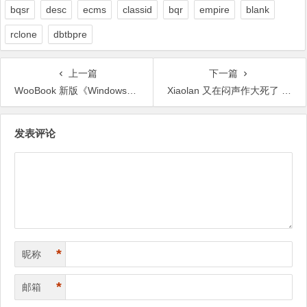
bqsr
desc
ecms
classid
bqr
empire
blank
rclone
dbtbpre
上一篇
下一篇
WooBook 新版《Windows平台内存防护与绕过技术的进
Xiaolan 又在闷声作大死了 (WOOYUN)
文
发表评论
章
导
航
*
昵称
*
邮箱