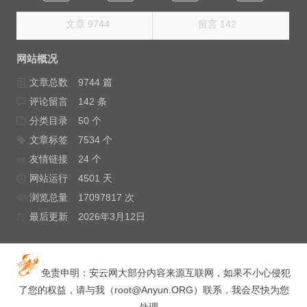
文章 9744
留言 142
网站概况
文章总数
9744 篇
评论留言
142 条
分类目录
50 个
文章标签
7534 个
友情链接
24 个
网站运行
4501 天
浏览总量
17097817 次
最后更新
2026年3月12日
免责申明：安云网大部分内容来源互联网，如果不小心侵犯
了您的权益，请与我（
root@Anyun.ORG
）联系，我会尽快为您