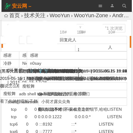
安云网 –
AnYun.ORG
首页
技术关注
WooYun
WooYun-Zone
Android监听端口应用定位 (WOOYUN)
A+
发表评论
1,371 次浏览
7#
9#
17#
1#
18#
8#
3#
11#
2#
5#
6#
12#
13#
14#
16#
15#
4#
10#
回复此人
回复此人
回复此人
回复此人
回复此人
回复此人
回复此人
回复此人
回复此人
回复此人
回复此人
回复此人
回复此人
回复此人
回复此人
回复此人
回复此人
回复此
Android监听端口应用定位 (WOOYUN)
人
感谢
感谢
感谢
感谢
感谢
感谢
感谢
感谢
感谢
感谢
感谢
感谢
感谢
感谢
感谢
感谢
感谢
瘦蛟舞
感谢
冷静
冷静
Nicky
whirlwind
n0say
瘦蛟舞
D＆G
小荷才露尖尖角
瘦蛟舞
瘦蛟舞
瘦蛟舞
瘦蛟舞
瘦蛟舞
瘦蛟舞
xsser
杀戮
梧桐雨
(科普是一种公益行为)
Gnest
(黑客大黑客超级黑客黑客王，这就是我的梦想。。。。。)
(黑客大黑客超级黑客黑客王，这就是我的梦想。。。。。)
(安卓安全中文站 www.droidsec.cn)
(别打开http://198.15.216.171/)
(趁著年經把能幹的壞事全幹了)
(科普是一种公益行为)
(from doc to code)
|
(科普是一种公益行为)
2015-05-15 17:32
(科普是一种公益行为)
(科普是一种公益行为)
(科普是一种公益行为)
(科普是一种公益行为)
(科普是一种公益行为)
(有事请 at 大号园长)
(十根阳具有长短!!)
2015-05-15 17:33
|
2015-05-15 18:12
|
2015-05-15 17:50
|
|
|
|
|
|
|
|
|
|
|
|
2015-05-15 17:28
2015-05-15 17:29
2015-05-15 17:44
2015-05-15 17:45
2015-05-15 18:18
2015-05-15 18:21
2015-05-15 18:27
2015-05-15 18:28
2015-05-15 18:34
2015-05-15 20:02
2015-06-25 13:09
(‮ofni.uygnotuw‮)
|
|
2015-05-15 17:46
2015-05-15 17:59
@
你一定是root了。。
知道端口找pid/应用，linux有losf，android没有？
@
记得linux可以直接显示pid的，手机上好像不支持？
有一个更简单的方法，使用busybox的netstat -anp
@
@
@
@
@
@
linux下也是这样吧
@
师傅领主就是任性，想怎么加就怎么加
(ฏ๎๎๎๎๎๎๎๎๎๎๎๎๎๎๎๎๎๎๎๎๎๎ฏ๎)
|
2015-05-15 18:09
|
2015-05-15 17:26
我说怎么楼主怎么每次的帖子都有雷呢
@
@
瘦蛟舞
冷静
whirlwind
梧桐雨
D＆G
whirlwind
whirlwind
杀戮
瘦蛟舞
瘦蛟舞
冷静
adb shell top不是可以么
我默默刷了这么久,就是为了这可以给自己打雷.哈哈哈
$ #......
你来分享好东西,我也加..哈哈..别藏着..
android 精简了.
@
@
code 自动换行好蛋疼.
未来会改进的 相信我们
通过 netstat 发现设备正在监听1946/1222两个端口
看了你的打雷帖子都挺好的~
大表哥，来个Android抓包的
小荷才露尖尖角
小荷才露尖尖角
shell@hammerhead:/ $ netstat |grep -i listen
tcp 0 0 0.0.0.0:1946 0.0.0.0:* LISTEN
是哒...这个才得 root..
额...貌似不对..不要在意这些细节,哈哈
tcp 0 0 0.0.0.0:1222 0.0.0.0:* LISTEN
tcp6 0 0 :::8192 :::* LISTEN
tcp6 0 0 :::7777 :::* LISTEN