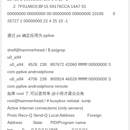
2: 7F01A8C0:BF15 69176CCA:14A7 01
00000000:00000000 00:00000000 00000000 10106 0
26727 1 00000000 22 4 25 10 -1
通过 ps 确定应用为 pplive
shell@hammerhead:/ $ ps|grep
u0_a94
u0_a94 4526 238 887672 42060 ffffffff 00000000 S
com.pplive.androidphone
u0_a94 4706 238 900924 46028 ffffffff 00000000 S
com.pplive.androidphone:remote
如果 root 了,可以更简单,@小荷才露尖尖角
root@hammerhead:/ # busybox netstat -tunlp
Active Internet connections (only servers)
Proto Recv-Q Send-Q Local Address Foreign
Address State PID/Program name
tcp 0 0 0.0.0.0:1946 0.0.0.0:*