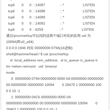
tcp6 0 0 :::14087 :::* LISTEN
tcp6 0 0 :::14088 :::* LISTEN
tcp6 0 0 :::14089 :::* LISTEN
tcp6 0 0 :::14092 :::* LISTEN
tcp6 0 0 :::6259 :::* LISTEN
通过/proc/net/tcp可以找到这两个端口对应的应用 uid 为
10094(即u0_a94)
0.0.0.0:1946 对应 00000000:079A(16进制)
shell@hammerhead:/ $ cat /proc/net/tcp
sl local_address rem_address st tx_queue rx_queue tr
tm->when retrnsmt uid timeout
inode
0: 00000000:079A 00000000:0000 0A 00000000:00000000
00:00000000 00000000 10094 0 28470 1 00000000 100
0 0 10 -1
1: 00000000:04C6 00000000:0000 0A
00000000:00000000 00:00000000 00000000 10094 0
28463 1 00000000 100 0 0 10 -1