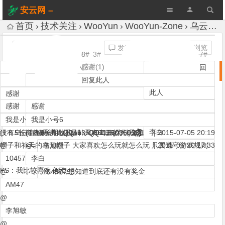
安云网 –
AnYun.ORG
首页
技术关注
WooYun
WooYun-Zone
乌云的小众厂商通用没奖金了？ (WOOYUN)
A+
发表评论
1,283 次浏览
4#
5#
6#
8#
3#
1#
2#
7#
感谢(1)
感谢(1)
感谢(1)
回复此人
回复此人
回复此人
回复
回
乌云的小众厂商通用没奖金了？ (WOOYUN)
回复此人
回复此人
回复此人
此人
复
此人
感谢
感谢
感谢
感谢
感谢
感谢
感谢
10457793
AM47
10457793
感谢
我是小号6
我是小号6
我是小号6
李旭敏
(看啥看)
|
2015-06-28 16:17
|
2015-06-28 16:02
(看啥看)
|
2015-06-28 15:07
李白
没有乌云有补天的人还是补天有乌云的人 只有四处乱窜的乌云的补天
(1:8.5长期收购wb，QQ1136036036)
(1:8.5长期收购wb，QQ1136036036)
(1:8.5长期收购wb，QQ1136036036)
@
为什么是补天发公告
|
2015-06-28 16:23
(˿̖̗̀́̂̃̄̅̆̇̈̉̊̋̌̍̎̏̐̑̒̓̔̕)
|
|
|
2015-06-28 15:18
2015-06-30 13:02
2015-07-05 20:19
帽子和补天的乌云帽子 大家喜欢怎么玩就怎么玩 只要遵守游戏规则
@
= =
@
为什么是补天发公告
|
2015-06-30 17:33
李旭敏
各得其所即可
朴有天？
10457793
李白
@
PS：我比较喜欢乌云
@
。。。。我只想知道到底还有没有奖金
10457793
AM47
是乌云有补天的人还是补天有乌云的人？ 有官方解释吗？
@
李旭敏
@