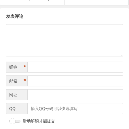
文
发表评论
章
导
航
*
昵称
*
邮箱
网址
QQ
滑动解锁才能提交