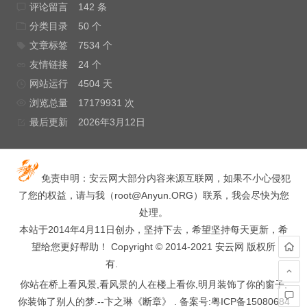
评论留言
142 条
分类目录
50 个
文章标签
7534 个
友情链接
24 个
网站运行
4504 天
浏览总量
17179931 次
最后更新
2026年3月12日
免责申明：安云网大部分内容来源互联网，如果不小心侵犯
了您的权益，请与我（
root@Anyun.ORG
）联系，我会尽快为您
处理。
本站于2014年4月11日创办，坚持下去，希望坚持每天更新，希
望给您更好帮助！ Copyright © 2014-2021 安云网 版权所
有.
hacked by wooyun.
你站在桥上看风景,看风景的人在楼上看你,明月装饰了你的窗子,
你装饰了别人的梦.--卞之琳《断章》 . 备案号:
粤ICP备15080684