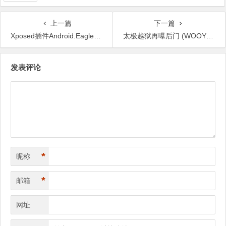
上一篇
下一篇
Xposed插件Android.EagleEye (WOOYUN)
太极越狱再曝后门 (WOOYUN)
文
发表评论
章
导
航
*
昵称
*
邮箱
网址