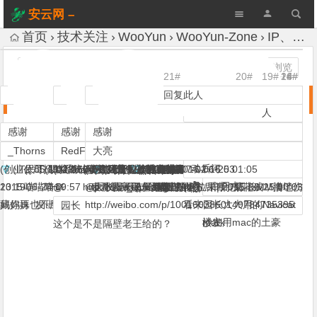
安云网 –
AnYun.ORG
首页
技术关注
WooYun
WooYun-Zone
IP、域名、子域名TOP3000库 (WOOYUN)
A+
发表评论
1,429 次浏览
13#
17#
10#
4#
18#
11#
21#
7#
1#
5#
12#
15#
6#
3#
20#
19#
8#
9#
2#
14#
16#
回复此人
回复此人
回复此人
回复此人
回复此人
回复此人
回复此人
回复此人
回复此人
回复此人
回复此人
回复此人
回复此人
回复此人
回复此人
回复此
回复此
回复
回
回
回
IP、域名、子域名TOP3000库 (WOOYUN)
人
人
此人
复
复
复
此人
此人
此人
感谢
感谢
感谢
感谢
感谢
感谢
感谢
感谢
感谢
感谢
感谢
感谢
感谢
感谢
感谢
感谢
感谢
感谢
爱上平顶山
_Thorns
jeary
Fate
RedFree
园长
大亮
瘦蛟舞
sin
泳少
我是壮丁
C4ndy
这只猪
hkAssassin
老笨蛋
感谢
感谢
感谢
动后河
Fire ant
李旭敏
(创业公司招聘系统运维、软件逆向、数据可视化攻城狮。)
(IT民工 职业搬砖 挖坑 丝一枚 神马都不会~)
2015-06-24 11:58
(NIXI Team,砍死所有脑残与装逼犯)
2015-06-24 20:20
(喵~)
(研究研究)
(寻找最优雅的解决方案)
(科普是一种公益行为)
(此号被射！by U神)
|
|
2015-06-24 12:02
((:‮？办么怎，了多越来越法方象抽的我))
|
(专业打酱油)
(打酱油。。)
|
(会拱白菜)
2015-07-02 15:03
(‮11:11 11-11-1112 |※(器杀制自)
|
|
2015-06-24 11:33
2015-06-25 01:05
|
|
|
|
|
|
|
|
2015-06-24 11:23
2015-06-24 11:35
2015-06-24 11:42
2015-06-24 11:46
2015-06-24 12:05
2015-06-24 14:06
2015-06-24 11:34
2015-06-24
|
小乐天
小博
白开水
13:19
2015-06-24 19:57
喵喵喵.
THX
@
http://www.iana.org/、http://ipblock.chacuo.net/、
@园长，有人给你服务器方后门，菊花残，满地伤
表哥带我飞.
大数据-_-||。撸全球的节奏啊
园长又干坏事了
好东西啊
Mark
顶顶顶！
喵喵喵~~~我要你拿好玩的数据！
楼上的各位果断把园长MM撸了。
(☭)
(˿̖̗̀́̂̃̄̅̆̇̈̉̊̋̌̍̎̏̐̑̒̓̔̕)
|
2015-06-24 11:50
|
|
2015-06-24 11:54
2015-06-25 00:03
藏你妹 发出来
妈妈再也不用担心我撸站的问题了。
http://weibo.com/p/1001603860149784735395
看来园长大大用的Navicat
园长的头像真心萌我一脸血
菊花痒了吗
|
|
|
2015-06-24 11:23
2015-06-24 13:21
2015-06-24 14:19
园长
沙发
楼主用mac的土豪
mark
这个是不是隔壁老王给的？