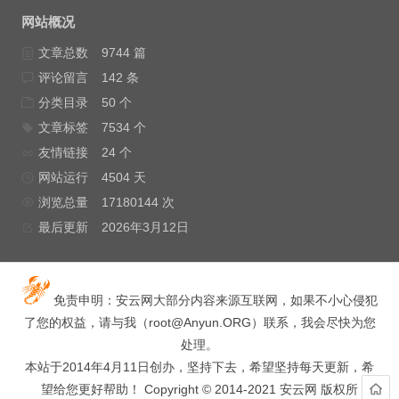
网站概况
文章总数
9744 篇
评论留言
142 条
分类目录
50 个
文章标签
7534 个
友情链接
24 个
网站运行
4504 天
浏览总量
17180144 次
最后更新
2026年3月12日
免责申明：安云网大部分内容来源互联网，如果不小心侵犯
了您的权益，请与我（
root@Anyun.ORG
）联系，我会尽快为您
处理。
本站于2014年4月11日创办，坚持下去，希望坚持每天更新，希
望给您更好帮助！ Copyright © 2014-2021 安云网 版权所