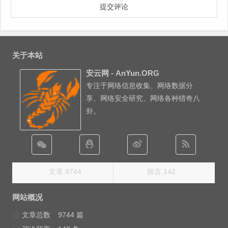
关于本站
安云网 - AnYun.ORG
专注于网络信息收集、网络数据分
享、网络安全研究、网络各种猎奇八
卦。
文章 9744
留言 142
网站概况
文章总数
9744 篇