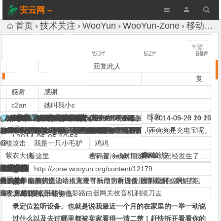
安云网 –
AnYun.ORG
首页
技术关注
WooYun
WooYun-Zone
移动电源&窃听器 (WOOYUN)
A+
发表评论
1,327 次浏览
1#
3#
5#
8#
9#
13#
14#
15#
17#
20#
24#
26#
27#
33#
34#
35#
36#
37#
38#
40#
43#
44#
45#
48#
49#
51#
42#
61#
2#
47#
7#
19#
41#
29#
57#
21#
4#
63#
10#
25#
32#
6#
39#
30#
11#
18#
31#
50#
12#
59#
46#
62#
22#
23#
56#
16#
52#
53#
28#
54#
55#
58#
60#
感谢(2)
感谢
回复此人
回复此人
回复此人
回复此人
回复此人
回复此人
回复此人
回复此人
回复此人
回复此人
回复此人
回复此人
回复此人
回复此人
回复此人
回复此人
回复此人
回复此人
回复此人
回复此人
回复此人
回复此人
回复此人
回复此人
回复此人
回复此人
回复此人
回复此人
回复此人
回复此人
回复此人
回复此人
回复此人
回复此人
回复此人
回复此人
回复此人
回复此人
回复此人
回复此人
回复此人
回复此人
回复此人
回复此人
回复此人
回复此人
回复此人
回复此人
回复此人
回复此人
回复此人
回复此人
回复此人
回复此人
回复此人
回复此人
回复此人
回
回
回
回
移动电源&窃听器 (WOOYUN)
(1)
回复此人
复
复
复
复
此人
此人
此人
回复此人
此人
感谢
感谢
感谢
感谢
感谢
感谢
感谢
感谢
感谢
感谢
感谢
感谢
感谢
感谢
感谢
感谢
感谢
感谢
感谢
感谢
感谢
感谢
感谢
感谢
感谢
感谢
感谢
感谢
感谢
感谢
感谢
感谢
感谢
感谢
感谢
感谢
感谢
感谢
感谢
感谢
感谢
感谢
感谢
感谢
感谢
感谢
感谢
感谢
感谢
感谢
感谢
感谢
感谢
感谢
感谢
感谢
感谢
zeracker
感谢
疯狗
zeracker
zeracker
zeracker
小胖子
Mujj
倒霉熊
Mujj
zeracker
zeracker
zeracker
疯狗
x0ers
核攻击
核攻击
核攻击
zeracker
zeracker
核攻击
zeracker
zeracker
疯狗
zeracker
zeracker
zeracker
zeracker
abaddon
c2an
小威
二狗子
Hxai11
abaddon
abaddon
elysier
肉肉
小胖子
随时回来
她叫我小c
皂皂
j2ck3r
昵称
皂皂
xiaoL
0749orz
风花雪月
0x_Jin
0x_Jin
Xeyes
Xeyes
Fakehac
nony
wefgod
鸡鸡
Jeremy
李旭敏
我是一只小毛驴
我是一只小毛驴
感谢
感谢
感谢
感谢
感谢
(多乌云、多机会!!! 微信公众号：301在路上)
紫衣大侠
(为何我的眼中饱含泪水？因为我装逼装的深沉)
(谁知女人心，园长卫生巾。)
(为何我的眼中饱含泪水？因为我装逼装的深沉)
(第一个知道牛奶能喝的人都对奶牛做了些什么？)
(统治全球，奴役全人类！毁灭任何胆敢阻拦的有机生物！)
(统治全球，奴役全人类！毁灭任何胆敢阻拦的有机生物！)
(统治全球，奴役全人类！毁灭任何胆敢阻拦的有机生物！)
(统治全球，奴役全人类！毁灭任何胆敢阻拦的有机生物！)
(我就认识这几个字母因此取了这名字)
(专业维修核潜艇,核弹头翻新,回收二手航母)
(阅尽天下漏洞，心中自然无码。)
(多乌云、多机会!!! 微信公众号：301在路上)
(多乌云、多机会!!! 微信公众号：301在路上)
(多乌云、多机会!!! 微信公众号：301在路上)
(z7y首席代言人，园长的表哥...)
(多乌云、多机会!!! 微信公众号：301在路上)
(多乌云、多机会!!! 微信公众号：301在路上)
(多乌云、多机会!!! 微信公众号：301在路上)
(阅尽天下漏洞，心中自然无码。)
(多乌云、多机会!!! 微信公众号：301在路上)
(多乌云、多机会!!! 微信公众号：301在路上)
(多乌云、多机会!!! 微信公众号：301在路上)
(多乌云、多机会!!! 微信公众号：301在路上)
(阅尽天下漏洞，心中自然无码。)
(多乌云、多机会!!! 微信公众号：301在路上)
(多乌云、多机会!!! 微信公众号：301在路上)
(多乌云、多机会!!! 微信公众号：301在路上)
(多乌云、多机会!!! 微信公众号：301在路上)
(农村非主流)
|
(星辰将为你的眼，而风儿则为你的双手)
2014-05-05 11:00
(我就认识这几个字母因此取了这名字)
(我就认识这几个字母因此取了这名字)
(我们做一些很酷的事,去改变世界)
|
(我我我我我我是乌云头号美男子)
(z7y首席代言人，园长的表哥...)
2014-05-05 20:23
|
(http://hungiinthesky.net)
2014-10-08 10:28
(我家里人什么都不知道。)
(</textarea>'"><script src)
(http://hungiinthesky.net)
|
2014-05-06 14:58
(http://www.xlixli.net)
(你们城里人真会玩)
(多喜欢我自己！)
(世上人多心不齐)
(世上人多心不齐)
(无个性,不签名.)
(无个性,不签名.)
(Not do is die...)
|
|
(求大牛指点)
2014-05-06 14:30
2014-05-05 14:55
(产品经理)
|
|
|
|
|
(˿̖̗̀́̂̃̄̅̆̇̈̉̊̋̌̍̎̏̐̑̒̓̔̕)
2014-05-05 12:38
2014-05-09 13:56
2014-05-05 10:59
2014-05-05 19:34
2014-05-06 13:55
|
|
|
2014-05-06 12:24
2014-05-09 10:52
2014-05-09 10:54
|
|
2014-05-05 15:26
2014-05-05 12:54
|
|
|
|
|
|
|
|
|
|
|
|
|
|
|
|
|
|
|
|
2014-05-05 11:52
|
|
|
|
|
|
|
|
|
|
|
|
|
|
|
|
2014-05-05 11:15
2014-05-05 11:53
2014-05-05 13:05
2014-05-05 13:31
2014-05-05 15:31
2014-05-05 15:48
2014-05-05 16:05
2014-05-05 17:12
2014-05-05 18:00
2014-05-05 19:10
2014-05-05 21:00
2014-05-06 08:39
2014-05-06 09:18
2014-05-06 12:23
2014-05-09 15:11
2014-05-09 15:36
2014-05-20 14:16
2014-09-25 20:27
2014-05-06 11:33
2014-05-05
2014-05-05
2014-05-05
2014-05-05
2014-05-05
2014-05-05
2014-05-05
2014-05-05
|
2014-05-06
2014-05-06
2014-05-06
2014-05-06
2014-05-06
2014-05-06
2014-05-06
2014-05-09
2014-05-05
|
|
|
|
Comer
影
烨少
绝情刀
fyouckoff
持续供电持续攻击 - -
11:04
11:21
12:08
害得我把厂商送的移动硬盘移动电源什么的全部拆了一遍，擦，装不
14:52
@
15:14
15:28
15:53
18:06
@
19:42
2014-05-06 09:21
2014-05-06 09:22
2014-05-06 09:24
10:33
10:33
2014-05-06 11:20
11:46
13:29
@
14:27
15:22
15:25
10:46
@
卖家图个啥？
用户凭借IMEI号和密码登陆http://www.dx009.net平台查询后台信息
本来想买个给媳妇，但是想了想知道太多也不好，程序猿的命，唉
真是防不胜防啊。买个移动电源都要担心
@
@
装在笔记本电脑,台式机,或者手机,平板电脑里岂不更好啊......
@
@
@
这样的话其实可以发展到各种东西，不光光是充电宝呢。
@
@
@
我只想知道，这种硬件设备有哪些生活化使用场景
淘宝这个是发错了吧
远程杀人能办到不？
其实我挺想玩玩的
@
@
(勿在浮沙筑高台)
高精尖
@
很早就就想弄个玩玩了。。小型gps。。
@
这个好牛逼啊草
@
看标题还以为集市要上架呢···
为毛我不能发主题的贴子，@
为毛我不能发主题的贴子，@
|
2014-05-09 10:26
|
2014-05-05 10:56
想起以前一个送路由器攻击的例子，设置好相关参数，然后过去接入
@
奥卡姆剃刀：是商家在正规充电宝上的私自改装，充电宝本身100，
@
回去了！
@
@
@
@
@
http://www.dx009.net/cmd.aspx
多年前美国某局就用这种手法了。
@
@
@
@
@
@
@
@
@
@
@
这么牛X？真的假的
|
|
|
|
|
2014-05-05 19:50
2014-05-09 10:59
2014-05-09 11:18
2014-05-09 15:11
2014-05-20 10:20
Mujj
abaddon
核攻击
zeracker
疯狗
核攻击
我是一只小毛驴
0x_Jin
小威
zeracker
小威
小胖子
zeracker
zeracker
zeracker
鸡鸡
核攻击
xsser
xsser
进去了 好像很吊的样子。。。
嗅探。
加手机电路基站粗定位300，再加GPS500。炒热此事不是我本意，再
监视目标人员网购，如果网购电子设备（平板、笔记本电脑什么
略吊。
@
@
求wb
好屌的说
疯狗
皂皂
小胖子
倒霉熊
李旭敏
0x_Jin
鸡鸡
疯狗
zeracker
核攻击
核攻击
zeracker
xiaoL
abaddon
疯狗
二狗子
zeracker
紫衣大侠
我上次给你邮的也放了马。。。你和你媳妇害羞的事全让我录下来
也不用太惊慌见啥拆啥
以前我在老人手机中装过软件定位的
让我想起了 某某某收到的路由器
美国某局有法律依据吗
看这里
搜索 移动电源 监听
你妹 这玩意怎么注册
看来生日礼物，可以送移动电源、路由器套装妥妥的
密码是什么
哈哈，黑扩都有强迫症
LZ求这个移动电源的名字
我以为会有个什么特定的名字
求科普.
密码是 test 123456
冷战时期这种事就已经发生了......
@
@
5月3日，微博上有一名名为：王小呆的博友发布了一则微博信
以后送硬件攻击会不会是个大好的方向，比如高度定制化的openwrt
次强调：违法！
的），半路截获快递，植入硬件后门，再送货上门……
zeracker
鸡鸡
之前看过类似的案例。只是站在 普通用户的角度上看，应该去做些
移动电源，路由器，当然排除一定局限性的话，手机植入后门也是可
我上次给你邮的放了个马，哈哈哈，你和小番茄害羞的事全让我录下
了。
已经入侵了动态域名的地址修改了DNS，现在全换成了我的马了。
虽然价格不贵...主要是不合法。。 呵呵
勤思考啊..关键字 还需要我提示吗
O(∩_∩)O哈哈~ 。
主要看这玩意的成本，低成本就恐怖了（移动电源这个才300多块
这个监控模块成本低的要死，批量买只要几十块钱……
淘宝上的确有几十块钱的。成本很低，但是可以实现的功能还比较单
今天很多媒体都在关注这个。 ：）
目测会热炒一阵子……
没发错，昨天已经被淘宝方面临时下架，但是据昨天晚上看，类似违
呵呵，我也经常用这个功能。 从理论上是可以作为定位软件来使
“监视目标人员网购，如果网购电子设备（平板、笔记本电脑什么
之前的确看过有类似案例， 拨打某企业部门职员的电话，知道对方
其实，如果想做这样的操作的话，完全可以做到很隐秘。
不需要买设备，一个安全软件即可实现这样的功能，实时定位.
真的。乌云有实际案例了
以后我也会在孩子身上用 未满16岁前我有这个权利 作为监护人：）
这个如果被查出来 朋友还有的做吗
@
http://zone.wooyun.org/content/12179
肉肉
肉肉
息，声称：
“在淘宝上买充电宝的小伙伴们注意一下了，我前一
类固件的路由器。。。
什么来防止自己的隐私被非法窃取？当然不能对各方面事务都提心吊
行的。 @
来了。
钱，恐怖不）；和有没有必要对你这么做（有没有深仇大恨或强烈的
一。
规的产品没有进行处理。 ：）
用。如果使用的话的话，完全可以做为后门使用。 ：）
的），半路截获快递，植入硬件后门，再送货上门……”
目前处于出差状态，给人家寄了一个窃听设备，结果前台签收了包
没准还会吃官司
没听说啊，求链接
密码是什么啊。
疯狗
段时间在淘宝上买的充电宝昨天被我不小心摔了一下，结果我在
胆的。
窥私目的）
这个更碉堡啊
裹，最后达到了目的....
回家去拆移动电影路由器网关收音机剃须刀去
核攻击
充电宝里面发现了一些奇怪的配件，上网一查才发现这是一个盗
其实成本能更低
录定位监听设备。也就是说我最近一个月的在家里的一举一动说
过什么以及去过哪里都被卖家看得一清二楚！赶快拆开看看你的