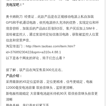
充电宝吧！”
奥卡姆剃刀: 经查证，此款产品是在正规移动电源上私自加装
GPS和手机通话电路，依托电源持久充沛的优势，实现定位和环
境音窃听，加装后的产品由1百涨到3百。客户买后加上SIM卡，
送给被监控人，通过发送特定短信激活电路，获取被监控人位置
信息和背景声音。
淘宝传送门：http://item.taobao.com/item.htm?
id=37689230422&spm=a310v.4.88.1
以下是各个网友的评论，筒子们怎么看？
据了解，该产品在淘宝售卖300元左右。
产品介绍：
采用最新的X5定位监听器，定位更精准，信号更稳定，电板
12000毫安电池容量 双拾音咪头，监听更清晰。
新电板性能稳定 大容量电池超长待机90天 双倍拾音咪头拾音更
清晰
颜色多种，亲们喜欢赶紧下手