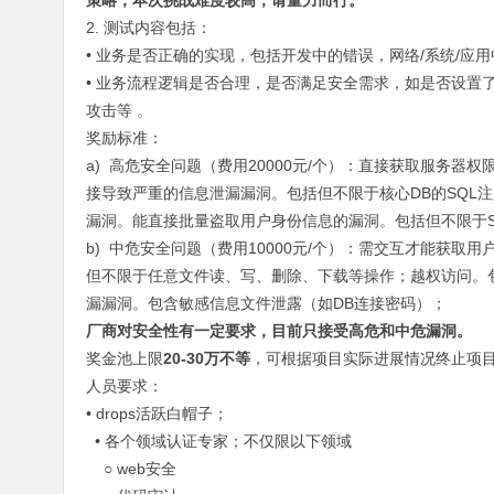
策略，本次挑战难度较高，请量力而行。
2. 测试内容包括：
• 业务是否正确的实现，包括开发中的错误，网络/系统/应用
• 业务流程逻辑是否合理，是否满足安全需求，如是否设置
攻击等 。
奖励标准：
a) 高危安全问题（费用20000元/个）：直接获取服务器权
接导致严重的信息泄漏漏洞。包括但不限于核心DB的SQL
漏洞。能直接批量盗取用户身份信息的漏洞。包括但不限于
b) 中危安全问题（费用10000元/个）：需交互才能获
但不限于任意文件读、写、删除、下载等操作；越权访问。
漏漏洞。包含敏感信息文件泄露（如DB连接密码）；
厂商对安全性有一定要求，目前只接受高危和中危漏洞。
奖金池上限
20-30万不等
，可根据项目实际进展情况终止项
人员要求：
• drops活跃白帽子；
• 各个领域认证专家；不仅限以下领域
○ web安全