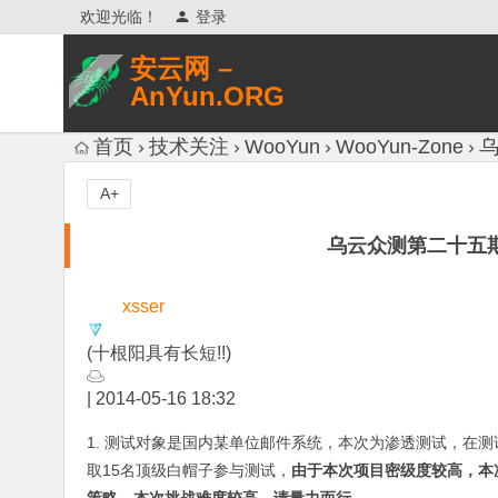
欢迎光临！
登录
安云网 –
AnYun.ORG
专注于网络信息收集、网络数据分享、
首页
技术关注
WooYun
WooYun-Zone
乌
网络安全研究、网络各种猎奇八卦。
A+
乌云众测第二十五期
xsser
(十根阳具有长短!!)
|
2014-05-16 18:32
1. 测试对象是国内某单位邮件系统，本次为渗透测试，在
取15名顶级白帽子参与测试，
由于本次项目密级度较高，本