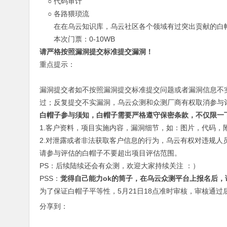
○ 代码审计
○ 各路猥琐流
在在乌云知识库，乌云社区各个领域有过突出贡献的白
本次门票：0-10WB
请严格按照漏洞提交标准提交漏洞！
重点提示：
漏洞提交者如不按照漏洞提交标准提交问题或者漏洞信息不
过；反复提交不实漏洞，乌云众测和众测厂商有权取消参与
白帽子参与须知，白帽子需要严格遵守保密条款，不仅限一
1.客户资料，项目实施内容，漏洞细节，如：图片，代码，
2.对泄露或者非法获取客户信息的行为，乌云有权对违规人
请参与评估的白帽子不要超出项目评估范围。
PS：后续陆续还会有众测，欢迎大家持续关注 ：）
PSS：
觉得自己能力ok的筒子，在乌云众测平台上报名后，请发送Q
为了保证白帽子平等性，5月21日18点准时审核，审核通
分享到：