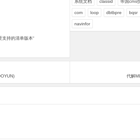
系统文档
classid
帝国cms
com
loop
dbtbpre
bqsr
navinfor
受支持的清单版本“
OYUN)
代解M