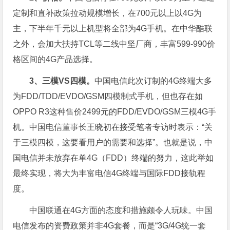
定制和直补政策拉动规模增长，在700元以上以4G为
主，下半年千元以上机型将全部为4G手机。在中华酷联
之外，会加大扶持TCL等二线中坚厂商，丰富599-990价
格区间的4G产品选择。
3、三模VS四模。
中国电信此次订制的4G终端大多
为FDD/TDD/EVDO/GSM四模制式手机，但也存在如
OPPO R3这种售价2499元的FDD/EVDO/GSM三模4G手
机。中国电信董事长王晓初在接受笔者专访时表示：“关
于三模四模，这要看用户的需要和选择”。也就是说，中
国电信并未放弃在单4G（FDD）终端的努力，这此举如
最终实现，将大为丰富电信4G终端与国际FDD接轨程
度。
中国联通在4G方面的态度和措施颇令人玩味。中国
电信发布的资费政策并非4G套餐，而是“3G/4G统一套