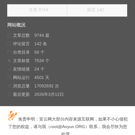
文章 9744
留言 142
网站概况
文章总数
9744 篇
评论留言
142 条
分类目录
50 个
文章标签
7534 个
友情链接
24 个
网站运行
4501 天
浏览总量
17092692 次
最后更新
2026年3月12日
免责申明：安云网大部分内容来源互联网，如果不小心侵犯
了您的权益，请与我（
root@Anyun.ORG
）联系，我会尽快为您
处理。