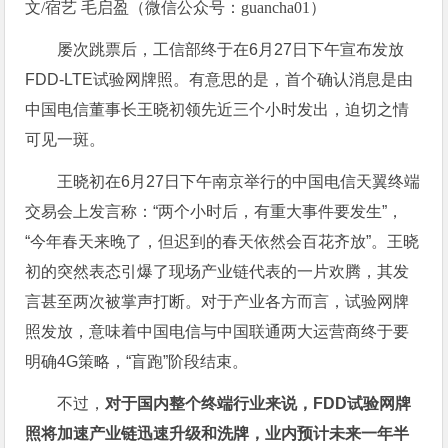
文/宿艺 毛启盈（微信公众号：guancha01）
屡次跳票后，工信部终于在6月27日下午宣布发放
FDD-LTE试验网牌照。有意思的是，首个确认消息是由
中国电信董事长王晓初领先近三个小时发出，迫切之情
可见一斑。
王晓初在6月27日下午南京举行的中国电信天翼终端
交易会上发言称：“两个小时后，有重大事件要发生”，
“今年春天来晚了，但迟到的春天依然会百花齐放”。王晓
初的突然表态引爆了现场产业链代表的一片欢腾，其发
言甚至两次被掌声打断。对于产业各方而言，试验网牌
照发放，意味着中国电信与中国联通两大运营商终于要
明确4G策略，“盲跑”阶段结束。
不过，
对于国内整个终端行业来说，FDD试验网牌
照将加速产业链迅速升级和洗牌，业内预计未来一年半