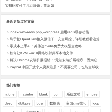
宝扫码支付了几百块钱，事后如
果小姐被抓后会不会JC根据转
账记录找上门来?
最近更新过的文章
index-with-redis.php,wordpress 启用redis缓存功能
终于把OpenClaw接入微信了，安全可控，详细教程看这篇
零成本上手AI：英伟达nvidia免费大模型全攻略
如何让KVM win10网络映射共享本地文件
解决Chrome安装扩展报错：“无法安装扩展程序，因为它使用了不受支持的清单版本“
PayPal 中国开放个人卖家注册：不需要公司，也能全球收款了
热门标签
rclone
navinfor
blank
com
系统文档
empire
desc
dbtbpre
bqsr
数据表
帝国cms技巧
loop