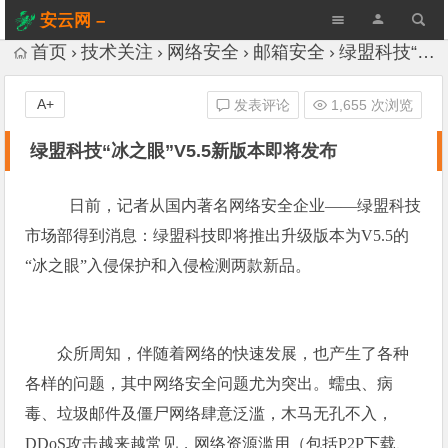
安云网 –
AnYun.ORG
首页
技术关注
网络安全
邮箱安全
绿盟科技“冰之眼”V5.5新版本即将发布
A+
发表评论
1,655 次浏览
绿盟科技“冰之眼”V5.5新版本即将发布
日前，记者从国内著名网络安全企业——绿盟科技
市场部得到消息：绿盟科技即将推出升级版本为
V5.5
的
“冰之眼”入侵保护和入侵检测两款新品。
众所周知，伴随着网络的快速发展，也产生了各种
各样的问题，其中网络安全问题尤为突出。蠕虫、病
毒、垃圾邮件及僵尸网络肆意泛滥，木马无孔不入，
DDoS
攻击越来越常见，网络资源滥用（包括
P2P
下载、