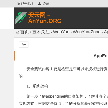
欢迎光临！
登录
安云网 –
AnYun.ORG
专注于网络信息收集、网络数据分享、
首页
技术关注
WooYun
WooYun-Zone
A
网络安全研究、网络各种猎奇八卦。
A+
AppE
安全测试内容主要是检查是否可以未授权进行资
响。
1、系统架构
第一步了解appengine的自身架构，了解
实现方式，根据这些特点，了解分析其基础架构和系