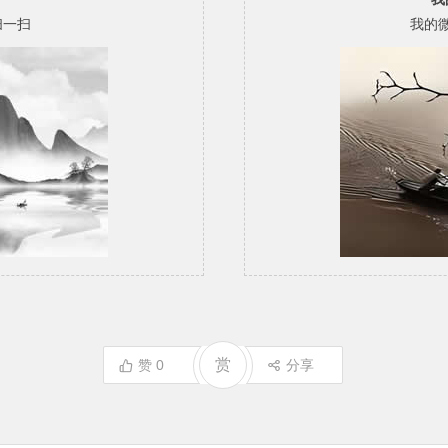
扫一扫
我的
赏
赞
0
分享