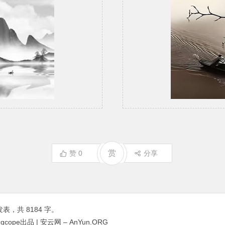
赏
赞
0
分享
表，共 8184 字。
 (Kingcope出品 | 安云网 – AnYun.ORG