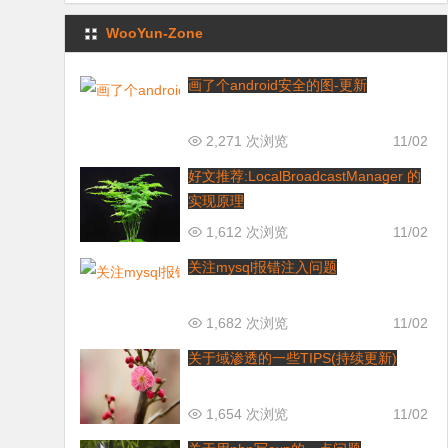
WooYun-Zone
画了个android安全的图-更新
2,271 次浏览
11/02
好文推荐:LocalBroadcastManager 的
实现原理
1,612 次浏览
11/02
关注mysql报错注入问题
1,682 次浏览
11/02
关于域渗透的一些TIPS(持续更新)
1,654 次浏览
11/02