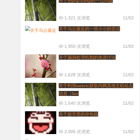
关于用php写exp的一点问题
1,321 次浏览
11/02
关于乌云最近的一些小小的尝试
1,950 次浏览
11/02
关于漏洞处理机制的改进讨论
1,628 次浏览
11/02
关于利用webrtc获取内网其他主机站点
信息（favi
1,540 次浏览
11/02
关于超市里的存包箱
2,005 次浏览
11/02