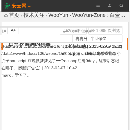
安云网 –
AnYun.ORG
首页
技术关注
WooYun
WooYun-Zone
白盒挖漏洞的利器
A+
发表评论
1,095 次浏览
1#
2#
5#
3#
6#
VIP
Sogili
冉冉升起
蟋蟀哥哥
半世倾尘
白盒挖漏洞的利器
…………………………………………………………………………….)
(Fatal error: Call to undefined function getwb() in
(.) 长短短 (.) |
(….ing) |
(̷ͣ̑̆ͯ̆̋͋̒ͩ͊̋̇̒ͦ̿̐͞҉̷̻̖͎̦̼) |
|
2013-02-07 18:17
2013-02-07 19:29
2013-02-07 22:25
2013-02-08 12:31
/data1/www/htdocs/106/wzone/1/index.php on line 10|@齐迹@小
学习了。
挖洞，我擦，来看看！
。。。。确实牛逼
马克
胖子nauscript|昨晚做梦梦见了一个ecshop注射0day，醒来后忘记
在哪了。|预留广告位) |
2013-02-07 16:42
mark，学习了。