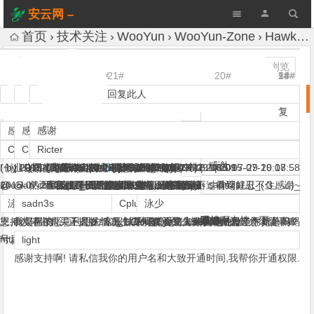
安云网 –
AnYun.ORG
首页
技术关注
WooYun
WooYun-Zone
HawkEye鹰眼系统正式发布 (WOOYUN)
A+
发表评论
1,325 次浏览
12#
4#
10#
15#
18#
21#
1#
7#
6#
9#
17#
3#
16#
19#
20#
8#
11#
2#
5#
13#
14#
回复此人
回复此人
回复此人
回复此人
回复此人
回复此人
回复此人
回复此人
回复此人
回复此人
回复此人
回复此人
回复此人
回复此人
回复此人
回复此人
回复此
回
回
回
回
HawkEye鹰眼系统正式发布 (WOOYUN)
人
复
复
复
复
此人
此人
此人
此人
感谢
感谢
感谢
感谢
感谢
感谢
感谢
感谢
感谢
感谢
感谢
感谢
感谢
感谢
感谢
感谢
_Thorns
CplusHua
CplusHua
CplusHua
Ricter
popok
popok
Jumbo
prolog
light
xsser
sadn3s
泳少
CplusHua
瞌睡龙
感谢
感谢
感谢
感谢
纷纭
by U神)
(创业公司招聘系统运维、软件逆向、数据可视化攻城狮。)
|
|
2015-07-28 15:50
2015-07-29 09:10
|
(勿忘初心 (๑`･ᴗ･´๑)
2015-07-29 11:22
|
(www.chinabaiker.com)
(事了拂衣去，不收一分钱)
2015-07-28 17:15
(生于理想，死于欲望)
(此号被射！by U神)
(十根阳具有长短!!)
|
2015-07-28 14:54
2015-07-28 15:35
2015-07-29 09:17
|
2015-07-29 18:14
|
2015-07-29 18:09
(drops)
|
2015-07-28 15:29
|
2015-07-28 15:37
|
|
|
2015-07-29 10:08
|
|
|
2015-07-28 15:14
2015-07-28 15:37
2015-07-29 17:58
(我是你们的大爷)‮(宗祖的们你是我)
(我是你们的大爷)‮(宗祖的们你是我)
|
尘埃
null_z
乐乐、
sadn3s
b1.xseclab.com/sqli7_b95cf5af3a5fbeca02564bffc63e92e5/index.php?
2015-07-28 15:17
@
@
@
然而我这里有写的开源的类似的东西，不过前端好丑_(:3」∠)_
客服妹子图片放出来先，图片直接决定我们打赏的次数。
里面的题目玩的很嗨皮啊，哈哈
客服妹子图片放出来先，图片直接决定我们打赏的次数。
客服妹子图片放出来先，图片直接决定我们打赏的次数。
最喜欢看大牛们造各种平台，看到就忍不住感谢~
擦擦擦 直接wb买cloudeye吧
@
@
@
也是醉了~
(:-))
|
2015-07-28 16:25
=%3Cscript%3Ealert%281%29%3C/script%3E
啊哈哈0 0，CloudEye我还没怎么用过。
支持下~~~
|
|
|
|
2015-07-28 15:03
2015-07-28 15:19
2015-07-28 17:30
2015-07-28 23:54
xsser
泳少
sadn3s
CplusHua
CplusHua
泳少
瞄~~~
真棒，支持一下。
不错啊！！！！！！
顶
支持大佬们购买正式版.....^_^ CloudEye官方购买地址:
恩,确实有被恶意利用的情况,以后可能会加上session校验,必须登录账
我是男的......不是妹纸............ @
客服妹子呢？看见头像萌萌的难道你就是吗？
最主要别输入什么就返回什么
神马意思? XSS问题? 做了下简单编码
http://www.wooyun.org/market/260
号后才能访问题目.
light
感谢支持啊! 请私信我你的用户名和大致开通时间,我帮你开通权限.