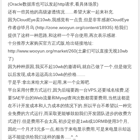
(Oracle数据库也可以发起http请求,看具体场景)
还有一些其他的高级渗透情况.......希望大家一起来补充.
因为CloudEye卖10wb,我感觉有一点贵,但是非常感谢CloudEye
作者@毕月乌 (http://zone.wooyun.org/content/18935) 给我们
提供了这样一种思路,和这样一个平台使用,再次表示感谢.
十分推荐大家购买官方正式版,给出链接地址:
http://www.wooyun.org/market/260(土豪们可以直接无视10wb
了)
因为种种原因,我买不起10wb的邀请码,就自己做了一个,但是做完
以后发现,成本远远高出10wb的价格.......
于是乎:拿出来给大家一起用,来一个众筹吧.
平台采用付费方式运行,因为后端要跑一台VPS,还要域名续费,还
要SAE平台的Web流量和Mysql查询次数都需要费用,当然这都是
在不计开发成本和人力成本的情况下的.所以平台不希望以一种完
全免费的方式运行,而采取更能够鼓励我们开发团队进步的收费方
式进行.但是费用不会太高,初步定价是1wb或10RMB使用3个月,
因此一个月才3元多一点,相当于来电显示费用,可是来电显示却远
远不能提供给我们这样的服务.....^_^