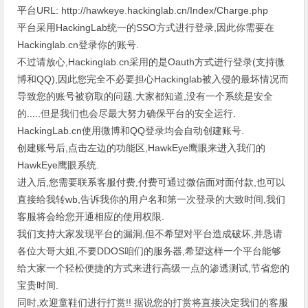
平台URL: http://hawkeye.hackinglab.cn/Index/Charge.php
平台采用HackingLab统一的SSO方式进行登录,因此你需要在
Hackinglab.cn登录你的账号.
不过请放心,Hackinglab.cn采用的是Oauth方式进行登录(支持微
博和QQ),因此您完全不必要担心Hackinglab被入侵的最坏情况而
导致您的账号被窃取的问题.大家都知道,没有一个系统是安全
的.....但是我们也会尽最大努力确保平台的安全运行.
HackingLab.cn使用微博和QQ登录均会自动创建账号.
创建账号后,点击左边的功能区,HawkEye鹰眼来进入我们的
HawkEye鹰眼系统.
进入后,您需要联系客服付费,付费可通过微信面对面付款,也可以
直接给我转wb,告诉我你的用户名和第一次登录的大致时间,我们
客服将会给您开通相应的使用权限.
我们支持大家发现平台的漏洞,但不希望对平台造成破坏,并恳请
各位大哥大姐,不要DDOS咱们的服务器,希望这样一个平台能够
给大家一个轻松便捷的方式来进行高级一点的渗透测试,节省您的
宝贵时间.
同时,欢迎童鞋们进行打赏!! 据说您的打赏将直接决定我们的客服