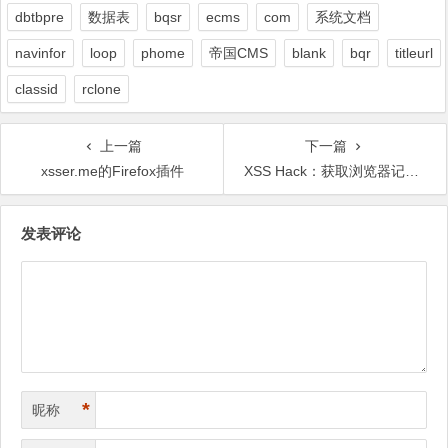
dbtbpre
数据表
bqsr
ecms
com
系统文档
navinfor
loop
phome
帝国CMS
blank
bqr
titleurl
classid
rclone
上一篇
下一篇
xsser.me的Firefox插件
XSS Hack：获取浏览器记住的明文密码
文
发表评论
章
导
航
*
昵称