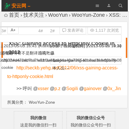
安云网 –
AnYun.ORG
首页
技术关注
WooYun
WooYun-Zone
XSS: Gaining access to HttpOnly Cookie in 2012
A+
发表评论
1,117 次浏览
3#
4#
2#
Stream
昵称
z7y
XSS: Gaining access to HttpOnly Cookie in
…………………………………………………………………………….)
|
2013-05-05 16:43
(</textarea>’”><script src) |
(小胖子首席鉴黄师) |
2013-05-05 14:30
2013-05-27 10:14
2012
，之前还有这一个：
@蟋蟀哥哥不是翻译过吗？
马克吐温
@
55a1c28324d4724b7b/7fe51f2a66c1d4a40a736540b3ad3fde02b7fb08
http://www.oschina.net/translate/xss-gaining-access-to-httponly-
Lmy
cookie
http://seckb.yehg.net/2012/06/xss-gaining-access-
本人么- –
to-httponly-cookie.html
>> 呼叫 @
xsser
@
p.z
@
Sogili
@
gainover
@
0x_Jin
所属分类：
WooYun-Zone
我的微信
我的微信公众号
这是我的微信扫一扫
我的微信公众号扫一扫