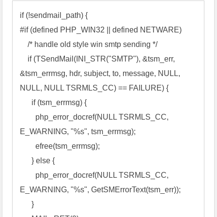
if (!sendmail_path) { 

#if (defined PHP_WIN32 || defined NETWARE) 

    /* handle old style win smtp sending */ 

    if (TSendMail(INI_STR("SMTP"), &tsm_err, 
&tsm_errmsg, hdr, subject, to, message, NULL, 
NULL, NULL TSRMLS_CC) == FAILURE) { 

      if (tsm_errmsg) { 

        php_error_docref(NULL TSRMLS_CC, 
E_WARNING, "%s", tsm_errmsg); 

        efree(tsm_errmsg); 

      } else { 

        php_error_docref(NULL TSRMLS_CC, 
E_WARNING, "%s", GetSMErrorText(tsm_err)); 

      } 
