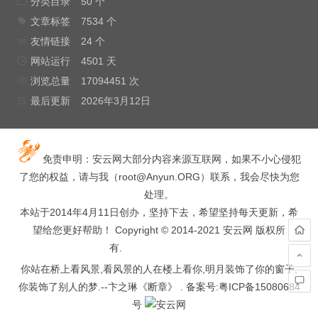
分类目录
50 个
文章标签
7534 个
友情链接
24 个
网站运行
4501 天
浏览总量
17094451 次
最后更新
2026年3月12日
免责申明：安云网大部分内容来源互联网，如果不小心侵犯
了您的权益，请与我（
root@Anyun.ORG
）联系，我会尽快为您
处理。
本站于2014年4月11日创办，坚持下去，希望坚持每天更新，希
望给您更好帮助！ Copyright © 2014-2021 安云网 版权所
有.
hacked by wooyun.
你站在桥上看风景,看风景的人在楼上看你,明月装饰了你的窗子,
你装饰了别人的梦.--卞之琳《断章》 . 备案号:
粤ICP备15080684
号