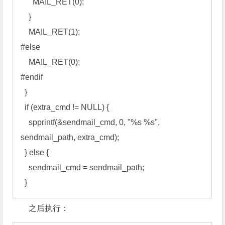
      MAIL_RET(0); 

    } 

    MAIL_RET(1); 

#else 

    MAIL_RET(0); 

#endif 

  } 

  if (extra_cmd != NULL) { 

    spprintf(&sendmail_cmd, 0, "%s %s", 
sendmail_path, extra_cmd); 

  } else { 

    sendmail_cmd = sendmail_path; 

  }
之后执行：