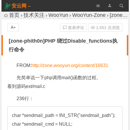
安云网 –
AnYun.ORG
首页
技术关注
WooYun
WooYun-Zone
[zone-phith0n]PHP 绕过Disable_functions执行命令
A+
发表评论
1,551 次浏览
[zone-phith0n]PHP 绕过Disable_functions执
行命令
FROM:
http://zone.wooyun.org/content/16631
先简单说一下php调用mail()函数的过程。
看到源码ext/mail.c
236行：
char *sendmail_path = INI_STR("sendmail_path"); 

char *sendmail_cmd = NULL;