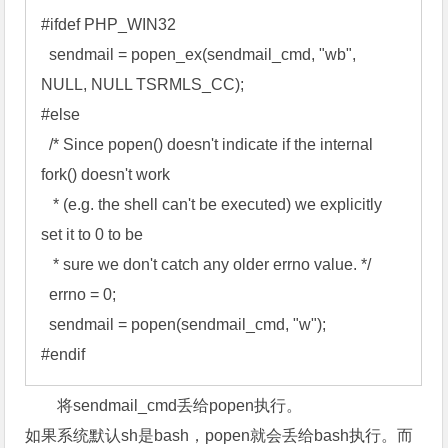
#ifdef PHP_WIN32 

  sendmail = popen_ex(sendmail_cmd, "wb", 
NULL, NULL TSRMLS_CC); 

#else 

  /* Since popen() doesn't indicate if the internal 
fork() doesn't work 

   * (e.g. the shell can't be executed) we explicitly 
set it to 0 to be 

   * sure we don't catch any older errno value. */ 

  errno = 0; 

  sendmail = popen(sendmail_cmd, "w"); 

#endif
将sendmail_cmd丢给popen执行。
如果系统默认sh是bash，popen就会丢给bash执行。而