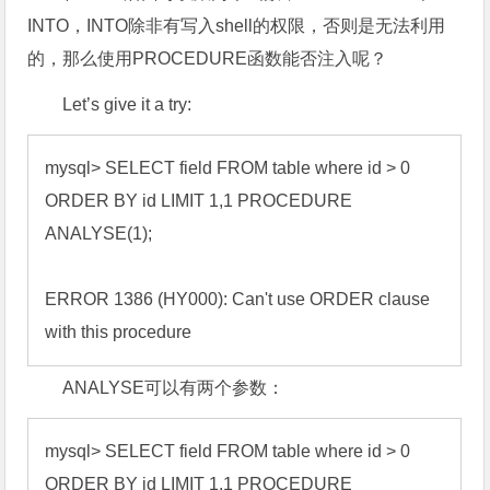
INTO，INTO除非有写入shell的权限，否则是无法利用
的，那么使用PROCEDURE函数能否注入呢？
Let’s give it a try:
mysql> SELECT field FROM table where id > 0 
ORDER BY id LIMIT 1,1 PROCEDURE 
ANALYSE(1); 

ERROR 1386 (HY000): Can't use ORDER clause 
with this procedure
ANALYSE可以有两个参数：
mysql> SELECT field FROM table where id > 0 
ORDER BY id LIMIT 1,1 PROCEDURE 