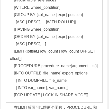
    [FROM table_references 

    [WHERE where_condition] 

    [GROUP BY {col_name | expr | position} 

      [ASC | DESC], ... [WITH ROLLUP]] 

    [HAVING where_condition] 

    [ORDER BY {col_name | expr | position} 

      [ASC | DESC], ...] 

    [LIMIT {[offset,] row_count | row_count OFFSET 
offset}] 

    [PROCEDURE procedure_name(argument_list)] 

    [INTO OUTFILE 'file_name' export_options 

      | INTO DUMPFILE 'file_name' 

      | INTO var_name [, var_name]] 

    [FOR UPDATE | LOCK IN SHARE MODE]]
在LIMIT后面可以跟两个函数，PROCEDURE 和