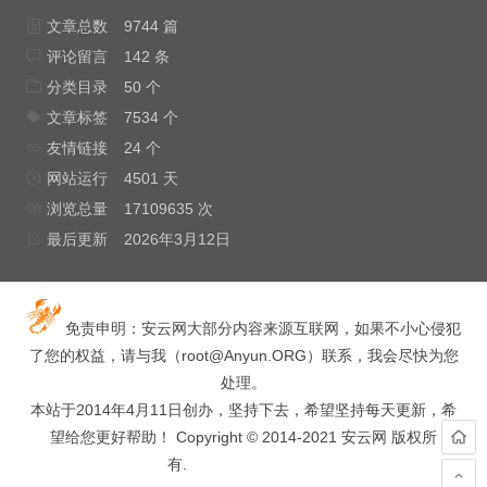
文章总数
9744 篇
评论留言
142 条
分类目录
50 个
文章标签
7534 个
友情链接
24 个
网站运行
4501 天
浏览总量
17109635 次
最后更新
2026年3月12日
免责申明：安云网大部分内容来源互联网，如果不小心侵犯
了您的权益，请与我（
root@Anyun.ORG
）联系，我会尽快为您
处理。
本站于2014年4月11日创办，坚持下去，希望坚持每天更新，希
望给您更好帮助！ Copyright © 2014-2021 安云网 版权所
有.
hacked by wooyun.