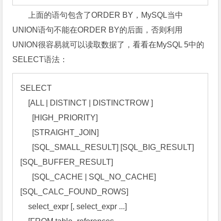
上面的语句包含了ORDER BY，MySQL当中
UNION语句不能在ORDER BY的后面，否则利用
UNION很容易就可以读取数据了，看看在MySQL 5中的
SELECT语法：
SELECT 

    [ALL | DISTINCT | DISTINCTROW ] 

      [HIGH_PRIORITY] 

      [STRAIGHT_JOIN] 

      [SQL_SMALL_RESULT] [SQL_BIG_RESULT] 
[SQL_BUFFER_RESULT] 

      [SQL_CACHE | SQL_NO_CACHE] 
[SQL_CALC_FOUND_ROWS] 

    select_expr [, select_expr ...] 
