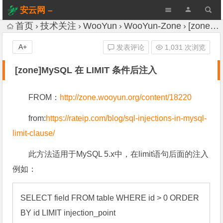
安云网 –
AnYun.ORG
首页
技术关注
WooYun
WooYun-Zone
[zone]MySQL 在 LIMIT 条件后注入
A+
发表评论
1,031 次浏览
[zone]MySQL 在 LIMIT 条件后注入
FROM：
http://zone.wooyun.org/content/18220
from:
https://rateip.com/blog/sql-injections-in-mysql-
limit-clause/
此方法适用于MySQL 5.x中，在limit语句后面的注入
例如：
SELECT field FROM table WHERE id > 0 ORDER 
BY id LIMIT injection_point